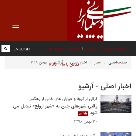
Toggle
vigation
صفحه نخست
درباره ما
عضویت
پیوند ها
ENGLISH
صفحه‌اصلی
اخبار
اخبار اصلی
آرشیو
بهمن ۱۳۹۸
تماس با ما
RSS
اخبار اصلی - آرشیو
گرانی از کرونا و خیابان های خالی از رهگذر
وقتی شهرهای چین به «شهر ارواح» تبدیل می
شود
گالری
۳۰ بهمن ۱۳۹۸
برگزیت نهایتا فرا رسید