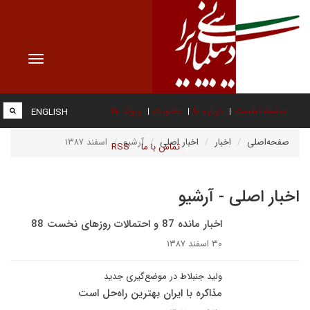
Toggle
vigation
صفحه نخست
درباره ما
عضویت
پیوند ها
ENGLISH
صفحه‌اصلی
اخبار
اخبار اصلی
آرشیو
اسفند ۱۳۸۷
تماس با ما
RSS
اخبار اصلی - آرشیو
اخبار مانده 87 و احتمالات روزهای نخست 88
۳۰ اسفند ۱۳۸۷
ولید جنبلاط در موضع‌گیری جدید
مذاکره با ايران بهترين راه‌حل است