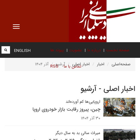
Toggle
vigation
صفحه نخست
درباره ما
عضویت
پیوند ها
ENGLISH
صفحه‌اصلی
اخبار
اخبار اصلی
آرشیو
آذر ۱۴۰۴
تماس با ما
RSS
اخبار اصلی - آرشیو
اروپایی‌ها کم آورده‌اند
چین، پیروز رقابت بازار خودروی اروپا
۳۰ آذر ۱۴۰۴
میراث سالی بد به سال دیگر