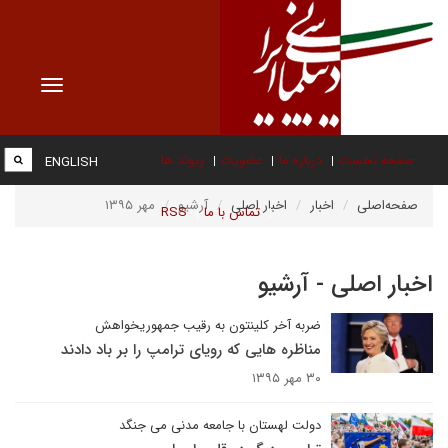
Toggle
vigation
صفحه نخست
درباره ما
عضویت
پیوند ها
ENGLISH
صفحه‌اصلی
اخبار
اخبار اصلی
آرشیو
مهر ۱۳۹۵
تماس با ما
RSS
اخبار اصلی - آرشیو
ضربه آخر کلینتون به رقیب جمهوریخواهش
مناظره هایی که رویای ترامپ را بر باد دادند
۳۰ مهر ۱۳۹۵
دولت لهستان با جامعه مدنی می جنگد