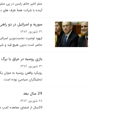
سفر اخیر خانم رایس در پی سفر
آینده با شرکت همۀ طرف های درگ
سوريه و اسرائيل در دو راهى
۳۱ شهریور ۱۳۸۶
ايهود اولمرت نخست‌وزير اسرائيل
حاضر است بدون هيچ قيد و شرطى 
بازى روسيه در عراق با برگ ب
۳۱ شهریور ۱۳۸۶
رویکرد واقعی روسیه به عنوان ی
تحلیلگران سیاسی بوده است.
29 سال بعد
۲۸ شهریور ۱۳۸۶
29سال از امضای معاهده کمپ دیوید به عنوان اولین قرارداد صلح بین اعراب و اسراییل گذشت