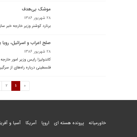
موشک بی‌هدف
۲۸ شهریور ۱۳۸۶
برنارد کوشنر وزير خارجه خبر 
صلح اعراب و اسرائيل، رويا 
۲۸ شهریور ۱۳۸۶
کاندوليزا رايس وزير امور خارجه 
فلسطينى درباره راه‌هاى از سرگي
2
1
«
خاورمیانه
پرونده هسته ای
اروپا
آمریکا
آسیا و آفریق