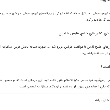
ه بود؟
ه نيروى هوايى اسرائيل هفته گذشته ازيکى از پايگاه‌هاى نيروى هوايى در شهر ساحلى حر
یت گر ها دیدار کرد.
ادى کشورهاى خليج فارس با ايران
شورهای خلیج فارس با موافقت طرفین روبرو شد. در صورت نتیجه بخش بودن مذاکرات ا
 در منطقه خواهد بود.
 است؟
ى رهبرگروه شبه نظامى فتح الاسلام هنوز ادامه دارد. اين درحالى است که ام حسين هم
که يکى ازجنازه‌هاى بيرون آورده شده از اردوگاه، متعلق به العبسى است.
اورمیانه