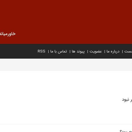
خاورمیانه
خست
درباره ما
عضویت
پیوند ها
تماس با ما
RSS
 نبود