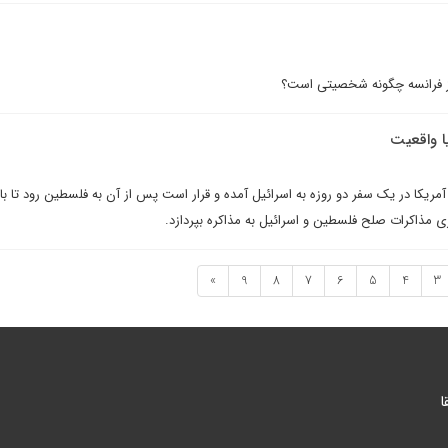
ساز فرانسه چگونه شخصيتى است؟
يا واقعيت
آمريکا در يک سفر دو روزه به اسرائيل آمده و قرار است پس از آن به فلسطين رود تا با 
رى مذاکرات صلح فلسطين و اسرائيل به مذاکره بپردازد.
»
9
8
7
6
5
4
3
ا