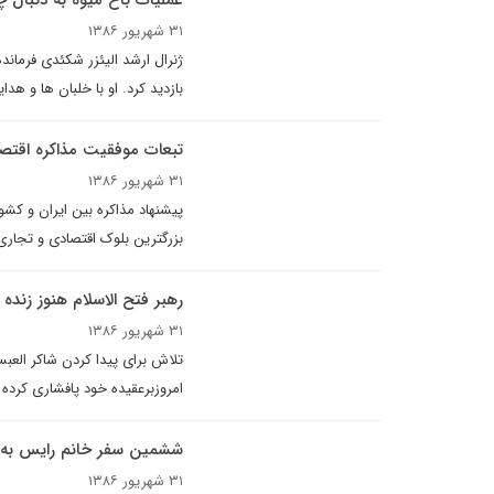
عمليات باغ ميوه به دنبال چ
۳۱ شهریور ۱۳۸۶
ژنرال ارشد اليئزر شکئدى فرماند
بازديد کرد. او با خلبان ها و هدا
تبعات موفقیت مذاکره اقتص
۳۱ شهریور ۱۳۸۶
پیشنهاد مذاکره بین ایران و ک
بزرگترین بلوک اقتصادی و تجاری
رهبر فتح الاسلام هنوز زنده
۳۱ شهریور ۱۳۸۶
تلاش براى پيدا کردن شاکر العبس
امروزبرعقيده خود پافشارى کرده 
ششمین سفر خانم رایس به خ
۳۱ شهریور ۱۳۸۶