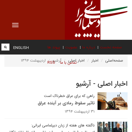
Toggle
vigation
صفحه نخست
درباره ما
عضویت
پیوند ها
ENGLISH
صفحه‌اصلی
اخبار
اخبار اصلی
آرشیو
اردیبهشت ۱۳۹۴
تماس با ما
RSS
اخبار اصلی - آرشیو
راهی که برای عراق خطرناک است
تاثیر سقوط رمادی بر آینده عراق
۳۱ اردیبهشت ۱۳۹۴
ناگفته های هفته از زبان دیپلماسی ایرانی: