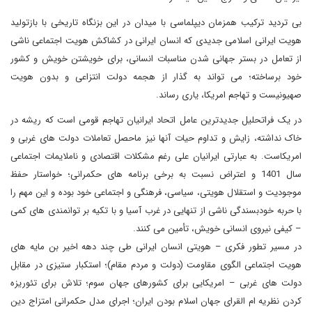
بی تردید ترکیب همزمان دیپلماسی با میدان در این بزنگاه تاریخی با بازتولید
هویت ایرانی اسلامی جدیدی که انسان ایرانی در کشاکش هویت اجتماعی ناشی
از تعامل در بستر جهانی شدن مناسبات انسانی، برای خویشتن خویش و کشور
خود برساخته؛ می تواند به گذار از هجمه دولت انتزاعی و بدون هویت
صهیونیست و تهاجم امریکا، یاری رساند.
در یک فراتحلیل جدیدترین عامل اتحاد ایرانیان تهاجم قومی است که ریشه در
خاک نداشته، زایش و تداوم حیات آنها نیز ماحصل تعاملات دولت های غربی و
امریکاست. به عبارتی ایرانیان علی رغم مشکلات اقتصادی و ناملایمات اجتماعی
سال 1401 و اعتراض نسبت به برخی برنامه های حکمرانی؛ خواستار حفظ
موجودیت و استقلال هویتی، سیاسی، فرهنگی و اجتماعی خود بوده و این مهم را
با حربه خودبسندگی ناشی از تنهایی در غرب آسیا و با تکیه بر توانمندی های کمی
– کیفی نیروی انسانی خویش، تأمین می کنند.
در مسیر تطور فکری – هویتی انسان ایرانی طی چند دهه اخیر بن مایه های
هویت اجتماعی الگوی مقاومت (دولت و مردم مقام)؛ استکبار ستیزی در مقابل
دولت های غربی – امریکایی برای کشورهای جهان سوم؛ تلاش برای تئوریزه
کردن نظریه ام القرای جهان اسلام بودن ایران؛ اجرای مدل حکمرانی امتزاج دین