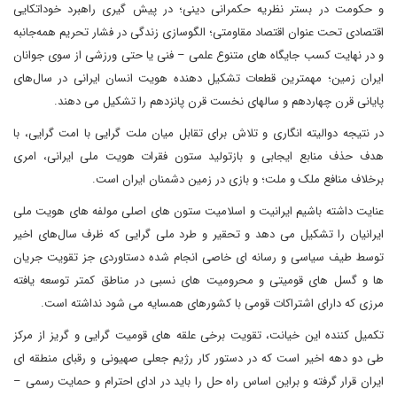
و حکومت در بستر نظریه حکمرانی دینی؛ در پیش گیری راهبرد خوداتکایی
اقتصادی تحت عنوان اقتصاد مقاومتی؛ الگوسازی زندگی در فشار تحریم همه‌جانبه
و در نهایت کسب جایگاه های متنوع علمی – فنی یا حتی ورزشی از سوی جوانان
ایران زمین؛ مهمترین قطعات تشکیل دهنده هویت انسان ایرانی در سال‌های
پایانی قرن چهاردهم و سالهای نخست قرن پانزدهم را تشکیل می دهند.
در نتیجه دوالیته انگاری و تلاش برای تقابل میان ملت گرایی با امت گرایی، با
هدف حذف منابع ایجابی و بازتولید ستون فقرات هویت ملی ایرانی، امری
برخلاف منافع ملک و ملت؛ و بازی در زمین دشمنان ایران است.
عنایت داشته باشیم ایرانیت و اسلامیت ستون های اصلی مولفه های هویت ملی
ایرانیان را تشکیل می دهد و تحقیر و طرد ملی گرایی که ظرف سال‌های اخیر
توسط طیف سیاسی و رسانه ای خاصی انجام شده دستاوردی جز تقویت جریان
ها و گسل های قومیتی و محرومیت های نسبی در مناطق کمتر توسعه یافته
مرزی که دارای اشتراکات قومی با کشورهای همسایه می شود نداشته است.
تکمیل کننده این خیانت، تقویت برخی علقه های قومیت گرایی و گریز از مرکز
طی دو دهه اخیر است که در دستور کار رژیم جعلی صهیونی و رقبای منطقه ای
ایران قرار گرفته و براین اساس راه حل را باید در ادای احترام و حمایت رسمی –