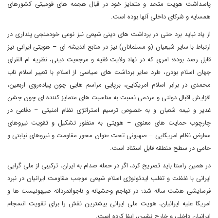
پاسداشت هویت متحد و متمایز خود در قبال هجمه های قومیتی کشورهای
همسایه و شرکای داخلی آنها بوده است.
از یاد نباید برد حتی در برداشت های دینی شیعی نیز نوعی خودمنجی پنداری در
ارتباط با سایر شیعیان (و مسلمانان) نیز در منابع اندیشه ای – هویتی ایرانی نیز
قابل رصد بوده؛ امری که در نهاد ولایت فقیه و مرجعیت دینی، نظریه ام القرای
جهان اسلام بودن، طرد سایر برداشت های سیاسی از اسلام با تعبیر اسلام ناب
محمدی در برابر اسلام امریکایی، برپایی مراسم هایی چون پیاده‌روی اربعین،
افزایش اقبال دولتی و مردمی نسبت به مناسبت های متمایز کننده ای چون جشن
غدیر و نیمه شعبان و به خصوص ترسیم استراتژی نظام امنیتی – دفاعی در
چارچوب حمایت های معنوی – هویتی به منظور تشکیل و تقویت نیروهای
معارض نظام امریکایی – صهیونی تحت عنوان محور مقاومت و نیروهای نیابتی و
حامی در سطح منطقه قابل استناد است.
در همین راستا باید تصریح کرد، اگر در حمله صدام به ایران، ترکیبی از ملی گرایی
ایرانی با غلظت و تغلب ایدئولوژی اسلام شیعی موجب مقاومت ایرانیان در نبرد
فرسایشی هشت ساله شد؛ در تهاجم وحشیانه و ناجوانمردانه صیهونیست ها و
امریکا علیه ایرانیان، هویت ملی ایرانی بیشترین نقش را برای تقویت انسجام
ایرانیان داخلی و خارج نشین، ایفا کرده است.