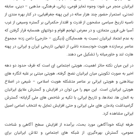
ایرانیان منجر می شود؛ وجوه تمایز قومی، زبانی، فرهنگی، مذهبی – دینی، سابقه
تمدنی، استمرار حضور چند هزار ساله در این پهنه جغرافیایی، در کنار بهره مندی از
ناسیه تاریخ سیاسی مشحون از قدرت و اقتدار حکمرانی بر گستره وسیعی از غرب
آسیا طی قرون متمادی، و در معرض تهاجم اقوام و دولتهای همسایه قرار گرفتن که
به عدم اعتماد ایرانیان نسبت به همسایگان (دیگری – خارجی) دامن زده؛ مجموع
عناصر برسازنده هویت خودبسنده ناشی از تنهایی تاریخی ایران و ایرانی در پهنه
هارت لند و خاورمیانه را تشکیل می دهند.
در این میان نکته حائز اهمیت، هویتی اجتماعی ای است که ظرف حدود دو دهه
اخیر به صورت تکوینی میان ایرانیان نضج گرفته، هویتی مبتنی بر غلبه انگاره های
بیناذهنی و هویتی ایرانی بر عناصر متشکله هویت اسلامی – شیعی در اضلاع
هویتی ایرانیان است. این مهم را می توان در افزایش و گسترش علایق ایرانیان
به المان ها، نمادها، و تاریخ ایرانی با تکیه بر شاخص های ملی گرایانه؛ گسترش
گرامیداشت یادمان های ملی ایرانی و حتی افزایش تمایل به انتخاب اسامی اصیل
ایرانی مشاهده کرد.
طرفه اینکه خودآگاهی مورد بحث، برآمده از افزایش سطح آگاهی و شناخت
عمومی، گسترش بهره‌گیری از شبکه های اجتماعی و تلاش ایرانیان برای