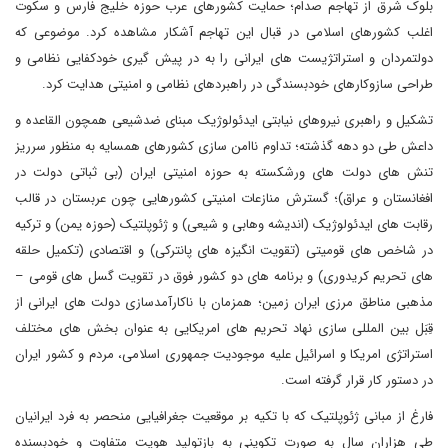
بلوک شرق از تهاجم صدام؛ حمایت کشورهای عرب حوزه خلیج فارس و سکوت
اغلب کشورهای اسلامی در قبال این تهاجم آشکار مشاهده کرد. موضوعی که
دولتمردان و استراتژیست های ایرانی را به در پیش گیری خودکفایی نظامی و
طراحی سازوکارهای خودبسندگی در راهبردهای نظامی و امنیتی هدایت کرد.
تشکیل و راهبری نیروهای نیابتی ایدئولوژیک مبنای ضدشیعی همچون القاعده و
داعش طی دو دهه گذشته؛ تداوم ناامن سازی کشورهای همسایه به منظور سرریز
تنش های دولت های ورشکسته به حوزه امنیتی ایران (بی ثباتی دولت در
افغانستان و عراق)؛ گسترش منازعات امنیتی کشورهایی چون عربستان در قالب
رقابت های ایدئولوژیک (اندیشه وهابی و شیعی) و ژئوپلتیک (حوزه یمن) و ترکیه
در شاخص های قومیتی (تقویت انگیزه های پانترکی) و اقتصادی (تکمیل حلقه
های تحریم کریدوری) و برنامه های دو کشور فوق در تقویت گسل های قومی –
مذهبی مناطق مرزی ایران زمین؛ همزمان با ناکارآمدسازی دولت های ایرانی از
قِبَل بین المللی سازی نهاد تحریم های امریکایی به عنوان بخش های مختلف
استراتژی امریکا و اسرائیل علیه موجودیت جمهوری اسلامی، مردم و کشور ایران
در دستور کار قرار گرفته است.
فارغ از مبانی ژئوپلتیک که با تکیه بر موقعیت جغرافیایی منحصر به فرد ایرانیان
طی هزاران سال به صورت تکوینی به بازتولید هویت متفاوت و خودبسنده