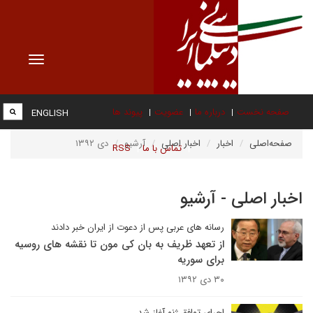
Toggle
vigation
صفحه نخست
درباره ما
عضویت
پیوند ها
ENGLISH
صفحه‌اصلی
اخبار
اخبار اصلی
آرشیو
دی ۱۳۹۲
تماس با ما
RSS
اخبار اصلی - آرشیو
رسانه های عربی پس از دعوت از ایران خبر دادند
از تعهد ظریف به بان کی مون تا نقشه های روسیه
برای سوریه
۳۰ دی ۱۳۹۲
اجرای توافق ژنو آغاز شد