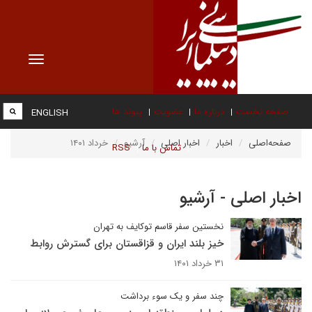
Toggle
vigation
صفحه نخست
درباره ما
عضویت
پیوند ها
ENGLISH
صفحه‌اصلی
اخبار
اخبار اصلی
آرشیو
خرداد ۱۴۰۱
تماس با ما
RSS
اخبار اصلی - آرشیو
نخستین سفر قاسم توکایف به تهران
خیز بلند ایران و قزاقستان برای گسترش روابط
۳۱ خرداد ۱۴۰۱
چند سفر و یک سوء برداشت