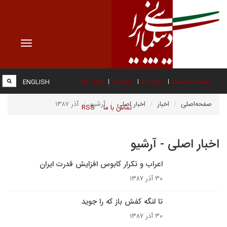
Toggle
vigation
صفحه نخست
درباره ما
عضویت
پیوند ها
ENGLISH
صفحه‌اصلی
اخبار
اخبار اصلی
آرشیو
آذر ۱۳۸۷
تماس با ما
RSS
اخبار اصلی - آرشیو
اعراب و تکرار کابوس افزایش قدرت ایران
۳۰ آذر ۱۳۸۷
تا لنگه کفش باز که را جويد
۳۰ آذر ۱۳۸۷