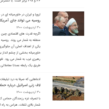
۳۶ و ۲۹۸ برابر است. با گسترش دامپروری انتشار گازهای متان و نیتروس اکسید هم افزایش یافته است
اروپا و ایران در خاورمیانه ای 
روسیه می تواند جای آمریکا 
۳۰ اردیبهشت ۱۴۰۰
اگرچه قدرت های اقتصادی چین و ا
منطقه به شمار می روند. روسیه 
یکی از اهداف اصلی آن جلوگیری
خاورمیانه بخشی از چشم انداز بز
رهبری غرب به شمار می رود. ظهور
طریق یک رابطه عمدتا معاملاتی 
ادعاهایی که صرفا به درد تبلیغ
لاف زنی اسرائیل درباره حمله
۳۰ اردیبهشت ۱۴۰۰
با تصرف غزه رزمندگان حماس کشت
شمار بالای تلفات، هراس به راه