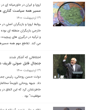
اروپا و ایران در خاورمیانه ای د
مسیر همه سیاست گذاری ها د
۲۹ اردیبهشت ۱۴۰۰
خارجی بازیگران منطقه ای بوده 
و ترکیه در درگیری های پیچیده خ
می کند. تقاطع مهم همه مسیرها
اختلافاتی که آشکار شدند
جنجال فایل صوتی ظریف در 
۲۹ اردیبهشت ۱۴۰۰
دولت حسن روحانی، رئیس جمهوری 
داد. جبهه روحانی تلویحاً مخال
خاطرنشان کرد که این اتفاق در 
موفقیت" بود .
نظام درمانی غزه در آستانه فروپا