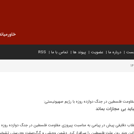
خاورمیانه
خست
درباره ما
عضویت
پیوند ها
تماس با ما
RSS
قاومت فلسطین در جنگ دوازده روزه با رژیم صهیونیستی:
اید بی مجازات بماند
انقلاب دقایقی پیش در پیامی به مناسبت پیروزی مقاومت فلسطین در جنگ دوازده روزه با
این چند روز، ملت فلسطین را سرافراز کرد. دشمن وحشی و گرگ‌صفت به‌درستی تشخی