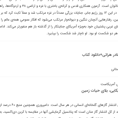
در برابر قیام یکپارچه‌ی فلسطین ناتوان است. آزمون همکاری قدس و کرانه‌ی باختری با غزه و اراضی ۴۸ و
آینده‌ی فلسطینی‌ها را نشان داد. در این ۱۲ روز رژیم جابر، جنایات بزرگی عمدتاً در غزه مرتکب شد و عملاً ثابت کرد که
طین، رفتارهایی آنچنان ننگین و دیوانه‌وار مرتکب می‌شود که افکار عمومیِ همه‌ی عالم را 
ی غربی پشتیبان خود به‌ویژه آمریکای جنایتکار را از گذشته باز هم منفورتر می‌کند. ادامه
 دو شکست او بود. او ناچار شد شکست را بپذیرد.
در هراتی+دانلود کتاب
تانی
ی آمریکاست
کایی، بلای حیات زمین
دامپروری عامل ۱۴.۵ درصد از کل انتشار گازهای گلخانه‌ای انسانی در هر سال است. 
 نیتروس اکسید و ۵۰ درصد از کل انتشار گاز متان است که پتانسیل گرمایشی آنها در مقایسه با کربن دی‌اکسید، 