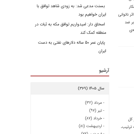
بسنت مدعی شد: به زودی شاهد توافق با
 اردوگاه‌ها، راهکار
ایران خواهیم بود
 بر اثر ناتوانی
بر ضد
اسحاق دار: امیدواریم توافق مکه به ثبات در
‌ی
منطقه کمک کند
پایان عمر ۵۰ ساله دلارهای نفتی به دست
ایران
آرشیو
سال ۱۴۰۵ (۳۶۹)
-
مرداد (۳۲)
-
تیر (۹۷)
-
خرداد (۸۷)
دامپروری همچنین منبع ۶۰ درصد از کل
-
اردیبهشت (۸۱)
به ترتیب،
-
فروردین (۷۲)