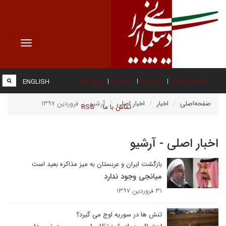
Toggle
vigation
صفحه نخست
درباره ما
عضویت
پیوند ها
ENGLISH
صفحه‌اصلی
اخبار
اخبار اصلی
آرشیو
فروردین ۱۳۹۷
تماس با ما
RSS
اخبار اصلی - آرشیو
بازگشت ایران و عربستان به میز مذاکره بعید است
میانجی وجود ندارد
۳۱ فروردین ۱۳۹۷
تنش ها در سوریه اوج می گیرد؟