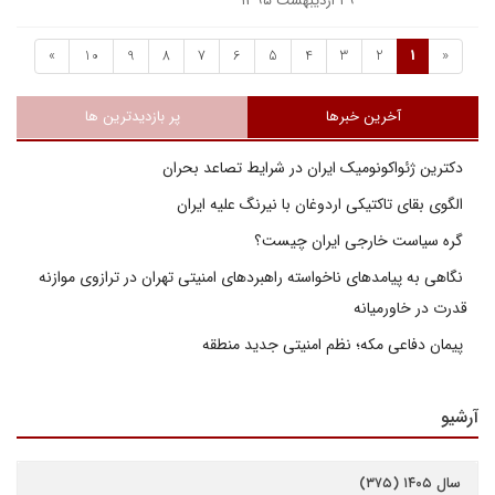
۲۹ اردیبهشت ۱۳۹۵
»
10
9
8
7
6
5
4
3
2
1
«
آخرین خبرها
پر بازدیدترین ها
دکترین ژئواکونومیک ایران در شرایط تصاعد بحران
الگوی بقای تاکتیکی اردوغان با نیرنگ علیه ایران
گره سیاست خارجی ایران چیست؟
نگاهی به پیامدهای ناخواسته راهبردهای امنیتی تهران در ترازوی موازنه
قدرت در خاورمیانه
پیمان دفاعی مکه؛ نظم امنیتی جدید منطقه
آرشیو
سال ۱۴۰۵ (۳۷۵)