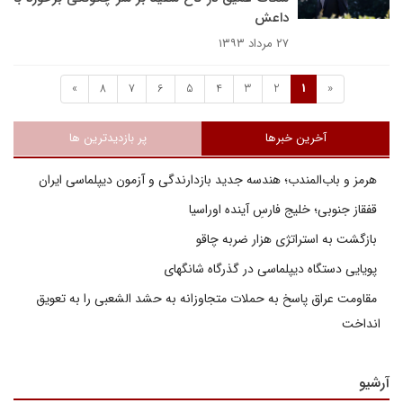
داعش
۲۷ مرداد ۱۳۹۳
»
8
7
6
5
4
3
2
1
«
آخرین خبرها
پر بازدیدترین ها
هرمز و باب‌المندب؛ هندسه جدید بازدارندگی و آزمون دیپلماسی ایران
قفقاز جنوبی؛ خلیج فارسِ آینده اوراسیا
بازگشت به استراتژی هزار ضربه چاقو
پویایی دستگاه دیپلماسی در گذرگاه شانگهای
مقاومت عراق پاسخ به حملات متجاوزانه به حشد الشعبی را به تعویق
انداخت
آرشیو