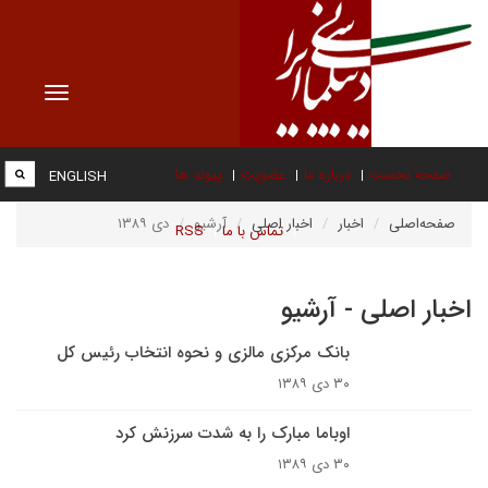
Toggle
vigation
صفحه نخست
درباره ما
عضویت
پیوند ها
ENGLISH
صفحه‌اصلی
اخبار
اخبار اصلی
آرشیو
دی ۱۳۸۹
تماس با ما
RSS
اخبار اصلی - آرشیو
بانک مرکزی مالزی و نحوه انتخاب رئیس کل
۳۰ دی ۱۳۸۹
اوباما مبارک را به شدت سرزنش کرد
۳۰ دی ۱۳۸۹