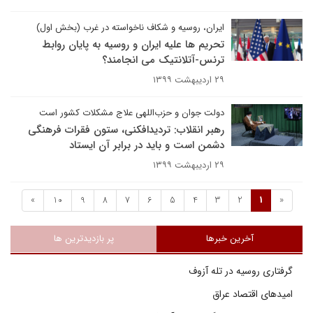
ایران، روسیه و شکاف ناخواسته در غرب (بخش اول)
تحریم ها علیه ایران و روسیه به پایان روابط
ترنس-آتلانتیک می انجامند؟
۲۹ اردیبهشت ۱۳۹۹
دولت جوان و حزب‌اللهی علاج مشکلات کشور است
رهبر انقلاب: تردیدافکنی، ستون فقرات فرهنگی
دشمن است و باید در برابر آن ایستاد
۲۹ اردیبهشت ۱۳۹۹
»
10
9
8
7
6
5
4
3
2
1
«
آخرین خبرها
پر بازدیدترین ها
گرفتاری روسیه در تله آزوف
امیدهای اقتصاد عراق