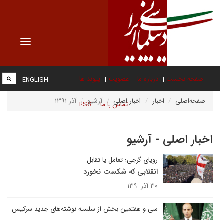
Toggle
vigation
صفحه نخست
درباره ما
عضویت
پیوند ها
ENGLISH
صفحه‌اصلی
اخبار
اخبار اصلی
آرشیو
آذر ۱۳۹۱
تماس با ما
RSS
اخبار اصلی - آرشیو
رویای گرجی؛ تعامل یا تقابل
انقلابی که شکست نخورد
۳۰ آذر ۱۳۹۱
سی و هفتمین بخش از سلسله نوشته‌های جدید سرکیس