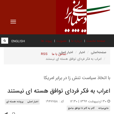
Toggle
vigation
صفحه نخست
درباره ما
عضویت
پیوند ها
ENGLISH
صفحه‌اصلی
اخبار
اخبار اصلی
تماس با ما
RSS
اعراب به فکر فردای توافق هسته ای نیستند
با اتخاذ سیاست تنش زا در برابر امریکا
اعراب به فکر فردای توافق هسته ای نیستند
۳۰ اردیبهشت ۱۳۹۴ | ۱۲:۳۰
کد : ۱۹۴۷۷۵۸
اخبار اصلی
پرونده هسته ای
خاورمیانه
گام به گام تا توافق جامع