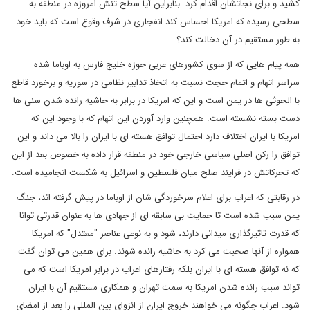
کشید و برای نجاتشان اقدام کرد. بنابراین آیا سطح تنش امروزه در منطقه به
سطحی رسیده که امریکا احساس کند انفجاری در شرف وقوع است که باید خود
به طور مستقیم در آن دخالت کند؟
همه پیام هایی که از سوی کشورهای عربی حوزه خلیج فارس به اوباما شده
سراسر اتهام و اتمام حجت نسبت به اتخاذ تدابیر نظامی در سوریه و برخورد قاطع
با الحوثی ها در یمن است و این که امریکا در برابر به حاشیه رانده شدن سنی ها
دست بسته نشسته است. همچنین وارد آوردن این اتهام که با وجود این که
امریکا با ایران اختلاف دارد احتمال توافق هسته ای با ایران را بالا می داند و این
توافق را رکن اصلی سیاسی خارجی خود در منطقه قرار داده به خصوص بعد از این
که تحرکاتش در فرایند صلح میان فلسطین و اسرائیل به شکست انجامیده است.
در رقابتی که اعراب برای اعلام سرخوردگی شان از اوباما در پیش گرفته اند، جنگ
یمن سبب شده است تا حمایت بی سابقه ای از جهادی ها به عنوان قدرتی توانا
که قدرت تاثیرگذاری میدانی دارند، شود و به نوعی عناصر "معتدل" که امریکا
همواره از آنها صحبت می کرد به حاشیه رانده شوند. برای همین می توان گفت
که نه توافق هسته ای با ایران بلکه رفتارهای اعراب در برابر امریکا است که می
تواند سبب رانده شدن امریکا به سمت تهران و همکاری مستقیم آن با ایران
شود. اعراب چگونه می خواهند خروج ایران از انزوای بین المللی را بعد از امضای