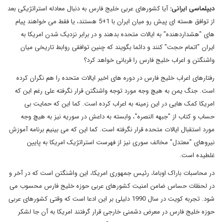
دیپلماسی ایرانی:
آیا کشورهای عربی خلیج فارس به دنبال معادله استراتژیکی بعد
از توافق هسته ای پیش رو میان ایران با 1+5 هستند، یا فقط می خواهند پیام
های "هشداردهنده" به ایالات متحده بدهند و در برابر نزدیک شدن امریکا به
ایران "اتمام حجت" کنند و دائما بگویند که چنین توافقی روابط تاریخی میان
واشنگتن و اعراب خلیج فارس را قربانی خواهد کرد؟
رفتارهای اعراب خلیج فارس در دوره های اخیر ایالات متحده را هم نگران کرده
است. جنگ یمن به هیچ وجه مورد توجه واشنگتن قرار نگرفته علی رغم این که
امریکا کمک هایی در این زمینه به اعراب کرده است. کما این که حمایت بی
حساب و کتاب از "جبهه النصره"، وابسته به داعش در سوریه نیز به هیچ وجه
مورد استقبال ایالات متحده قرار نگرفته است. کما این که می بینیم برنامه آموزش
نیروهای "معتدل" مخالف سوری نیز از فهرست استراتژیک امریکا به پایین
غلطیده است.
در محاسبات باراک اوباما، رئیس جمهوری امریکا، این واشنگتن است که در آخر و
در لحظات حساس ضامن امنیت کشورهای عربی حوزه خلیج فارس محسوب می
شود. تجربه کویت در سال 1990 دلیلی بر این ادعا است که وقتی کشورهای عربی
حوزه خلیج فارس در معرض دشمنی خارجی قرار گرفتند امریکا به آن جا لشکر