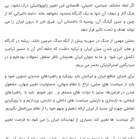
اگر ابعاد مختلف سیاسی، امنیتی، اقتصادی این تغییر ژئوپولتیکی درک نشود، بی
شک آثار و تبعات آن تنها به یک گذرگاه محدود نخواهد ماند. دامنه تاثیراتی که از
چین و سین گیانگ آن، روسیه تا داغستان آن، شرق خزر تا درون ایران را می
تواند هدف و تحت تاثیر قرار دهد‌.
بخش مهمی از جنگ در سوریه بیش از آنکه جنگ حرمین باشد، ریشه در گذرگاه
و هاب انرژی شدن میان ایران و ترکیه داشت که حلقه آخر آن با مسیر ترامپ
تکمیل می شود. و ما به عنوان ایران همچنان ناظر منفعل تحولات بوده‌ایم و در
سردرگمی استراتژیکی به‌سر می بریم.
برای احیای منافع ایران و ایرانیان باید رویکرد و راهبردهای جدیدی تدوین شود و
باید از سیاست های سلبی، نزاع با نظام جهانی، مسئولیت تغییر جهان، مشغول
شدن در فرامرزها، ستیز با دولت های مستقر و... دور شویم. باید با راهبردهای
ایجابی به بازسازی و بازبینی سیاست های داخلی و خارجی بپردازیم و با رویکردی
تعاملی چهره ای جدید از ایران ارائه دهیم و سهم خود را از نظام بین‌الملل بگیریم.
اگر سیاست ها تغییر کند بسیاری از تهدیدات ایران را می شود به فرصت تغییر
داد.
نکته کلیدی آن که با توجه به اصل حفظ توازن قوا در خاورمیانه از منظر آمریکا،