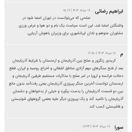
ابراهیم رضائی
۱۸ مرداد ۱۴۰۴ | ۱۵:۱۷
صلحی که می‌توانست در تهران امضا شود در
واشنگتن امضا شد، این است سیاست یک بام و دو هوا و غرض ورزی
مشاوران متوهم و نادان ایرانشهری برای وزیران باهوش آریایی.
م
۱۸ مرداد ۱۴۰۴ | ۱۶:۵۰
کریدور زنگزور و صلح بین آذربایجان و ارمنستان با شرایط آذربایجان
بعد از فتح سنگرهای مهم آزادی مناطق اشغالی و اخراج روسیه و ایران، قطع
دخالت فرانسه و اروپا در امر صلح با مذاکرات مستقیم طرفین آذربایجان و
ارمنستان توانست آخرین سنگر پیروزی آذربایجان یعنی رفت‌آمد بدون مانع
بین دو قسمت آذربایجان را بدست بیآورد و خیلی از بدخواهان و دشمنان
آذربایجان را ناامید کند و یک پیروزی دیگر علیه بعضی گروههای شونیستی
و فاشیستی کسب کند.
سورا
۱۸ مرداد ۱۴۰۴ | ۱۷:۲۳