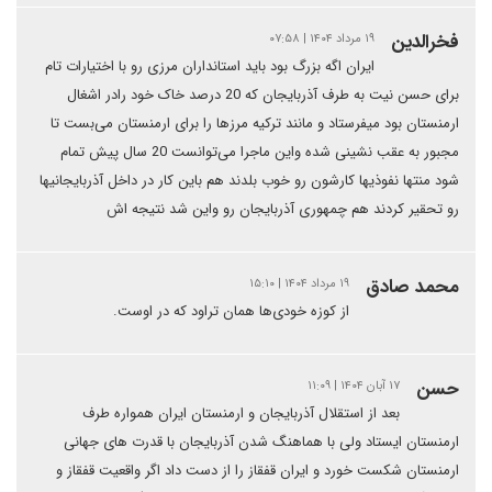
فخرالدین
۱۹ مرداد ۱۴۰۴ | ۰۷:۵۸
ایران اگه بزرگ بود باید استانداران مرزی رو با اختیارات تام
برای حسن نیت به طرف آذربایجان که 20 درصد خاک خود رادر اشغال
ارمنستان بود میفرستاد و مانند ترکیه مرزها را برای ارمنستان می‌بست تا
مجبور به عقب نشینی شده واین ماجرا می‌توانست 20 سال پیش تمام
شود منتها نفوذیها کارشون رو خوب بلدند هم باین کار در داخل آذربایجانیها
رو تحقیر کردند هم چمهوری آذربایجان رو واین شد نتیجه اش
محمد صادق
۱۹ مرداد ۱۴۰۴ | ۱۵:۱۰
از کوزه خودی‌ها همان تراود که در اوست.
حسن
۱۷ آبان ۱۴۰۴ | ۱۱:۰۹
بعد از استقلال آذربایجان و ارمنستان ایران همواره طرف
ارمنستان ایستاد ولی با هماهنگ شدن آذربایجان با قدرت های جهانی
ارمنستان شکست خورد و ایران قفقاز را از دست داد اگر واقعیت قفقاز و