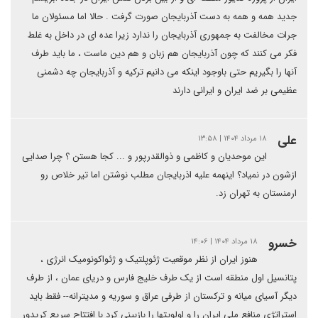
جدید همه و همه به دست آذربایجان صورت گرفت . حالا اما مسئولان ما
جرات مخالفت به جمهوری آذربایجان را ندارد زیرا عده ای در داخل به غلط
فکر می کنند که چون آذربایجان هم زبان و هم دین ماست ، ما باید طرف
آنها را بگیریم حتی باوجود اینکه می دانیم ترکیه و آذربایجان چه دشمنی
عظیمی بر ضد ایران و ایرانی دارند
علی
۱۸ مرداد ۱۴۰۴ | ۱۳:۵۸
این موحدیان و کاظمی و ذوالقدرپور و ... کجا هستن ؟ چرا صدایی
ازشون در نمیاد؟ اینهمه علیه اذربایجان مطلب نوشتن اما تیر خلاص رو
ارمنستان به تهران زد.
خسرو
۱۸ مرداد ۱۴۰۴ | ۱۴:۰۶
هنوز ایران از نظر موقعیت ژئوپلتیک و ژئواکونومیک انرژی ،
پتانسیل اول منطقه است از یک طرف خلیج فارس و دریای عمان ، از طرف
دیگر آسیای میانه و ترکستان از طرفی عراق و سوریه و مدیترانه-- فقط باید
استراتژی منافع ملی ایران را و اولویتها را بازبینی کرد با افتتاح سریع کریدور