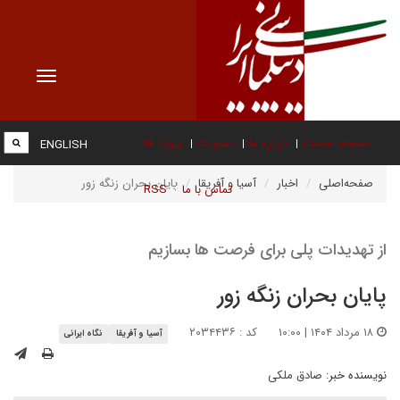
Toggle
vigation
صفحه نخست
درباره ما
عضویت
پیوند ها
ENGLISH
صفحه‌اصلی
اخبار
آسیا و آفریقا
پایان بحران زنگه زور
تماس با ما
RSS
از تهدیدات پلی برای فرصت ها بسازیم
پایان بحران زنگه زور
۱۸ مرداد ۱۴۰۴ | ۱۰:۰۰
کد : ۲۰۳۴۴۳۶
آسیا و آفریقا
نگاه ایرانی
نویسنده خبر:
صادق ملکی