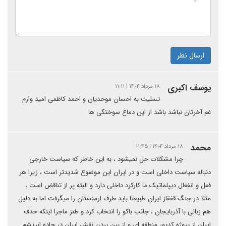
ارسال نظر
یوسف اکبری
۱۸ مرداد ۱۴۰۴ | ۱۱:۱۱
تسلیت به احسان موحدیان و احمد کاظمی امید وارم
غم آخرتان نباشد باشد از این دماغ سوختگی ها
محمد
۱۸ مرداد ۱۴۰۴ | ۱۱:۴۵
چرا مشکلات حل نمیشود ، به این خاطر که سیاست خارجی
دنباله سیاست داخلی است و در ایران این موضوع شدیدتر است ، زیرا هر
فعل و انفعال دیپلماتیک ما کارکرد داخلی دارد و البته پر از تناقض است ،
مثلا در جنگ قفقاز ایران طبیعتا باید طرف ارمنستان را میگرفت اما به دلیل
هم زبانی با آذربایجان ، جانب باکو را انتخاب کرد و طنز ماجرا اینکه حذف
ایران از پروژه کدیور منطقه ای و از بین بردن نقش ایران در جاده ابریشم