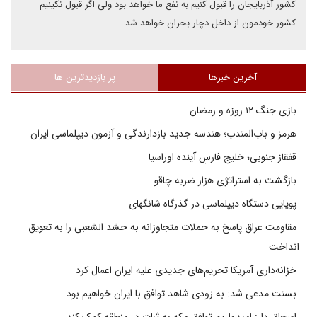
کشور آذربایجان را قبول کنیم به نفع ما خواهد بود ولی اگر قبول نکینیم
کشور خودمون از داخل دچار بحران خواهد شد
آخرین خبرها
پر بازدیدترین ها
بازی جنگ ۱۲ روزه و رمضان
هرمز و باب‌المندب؛ هندسه جدید بازدارندگی و آزمون دیپلماسی ایران
قفقاز جنوبی؛ خلیج فارسِ آینده اوراسیا
بازگشت به استراتژی هزار ضربه چاقو
پویایی دستگاه دیپلماسی در گذرگاه شانگهای
مقاومت عراق پاسخ به حملات متجاوزانه به حشد الشعبی را به تعویق
انداخت
خزانه‌داری آمریکا تحریم‌های جدیدی علیه ایران اعمال کرد
بسنت مدعی شد: به زودی شاهد توافق با ایران خواهیم بود
اسحاق دار: امیدواریم توافق مکه به ثبات در منطقه کمک کند