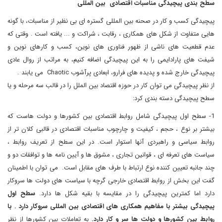
سطح بندی پیچیدگی مناسبات اقتصادی بین المللی
پیچیدگی کسب و کار در صحنه بین المللی گستره ای بی نظیر از مناسبات، با گونه
هایی متفاوت از شکل های همکاری ، رقابت ، شراکت و ... یافته است . وقتی که
عدم قطعیت های ناشی از ظهور فناوری های نوین، کسب و کارهای نوین و
شیفت های پارادایمی را به این پیچیدگی اضافه کنیم، به مراتب از روال عادی
پیچیدگی خارج شده و پدیده های فرارو، ابعادی پرآشوب Chaotic می یابند .
از نظر پیچیدگی می توان کار در حوزه اقتصاد بین الملل را در قالب سه مرحله و یا
سطح پیچیدگی دسته بندی کرد:
1- سطح اول پیچیدگی شامل روابط اقتصادی بین کشورها و دولت هاست که
بیشتر بر نوع ، حجم ، کیفیت و چارچوب مناسبات اقتصادی در قالبی کلان تر از
روابط سیاسی و راهبردی آنها استوار است. در این سطح از تعریف روابط ،
سیاست های تعرفه ای ، قوانین تجاری ، مشوق ها و آیین نامه ها و توافقات دو و
چند جانبه تعیین کننده نوع ارتباط با طرف های مقابل است. می توان با اطمینان
گفت این بخش از روابط اقتصادی خارجی گرچه با سیاست های دولت ها سروکار
دارد اما کمترین پیچیدگی را در مقایسه با بقیه شکل ها دارد.
سطح اول
پیچیدگی بیشتر با مفاهیم همکاری های اقتصادی بین المللی سروکار دارد . با
روابط بین کشورها و دولت ها سر و کار دارد.
به تعاملات بین کشورها از نظر