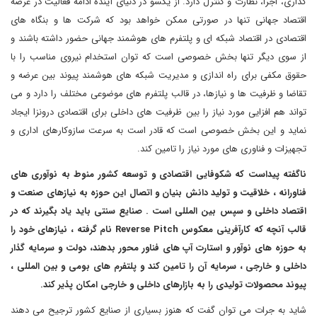
گذاری، اجرا، نظارت و کنترل دارد. از یکسو در دنیای آینده ادامه فعالیت در عرصه
اقتصاد جهانی تنها در صورتی ممکن خواهد بود که شرکت ها و بنگاه های
اقتصادی در اقتصاد شبکه ای و پلتفرم های هوشمند جهانی حضور داشته باشند و
از سوی دیگر تنها بخش خصوصی است که توان استخدام نیروی مناسب را با
حقوق مکفی برای راه اندازی و مدیریت شبکه های هوشمند پیوند بین عرضه و
تقاضا و ظرفیت ها و نیازها، در قالب پلتفرم های موضوعی مختلف را دارد و می
تواند هم افزایی مورد نیاز را بین ظرفیت های داخلی برای اقتصادی درونزا ایجاد
نماید و این بخش خصوصی است که قادر است به سرعت سازوکارهای اداری و
تجهیزات و فناوری های مورد نیاز را تامین کند.
ناگفته پیداست که شکوفایی اقتصادی و توسعه کشور منوط به نوآوری های
فناورانه ، خلاقیت و تولید دانش بنیان و اتصال این حوزه به نیازهای صنعت و
اقتصاد داخلی و سپس بین المللی است . صنایع سنتی باید یاد بگیرند که در
قالب آنچه که کارآفرینی معکوس Reverse Pitch نام گرفته ، نیازهای خود را
به حوزه های نوآور و استارت آپ های فناور محور بدهند، دولت و سرمایه گذار
داخلی و خارجی ، سرمایه آن را تامین کند و پلتفرم های بومی و بین المللی ،
پیوند محصولات تولیدی را به بازارهای داخلی و خارجی امکان پذیر کند.
شاید به جرات می توان گفت که هنوز بسیاری از صنایع کشور ترجیح می دهند