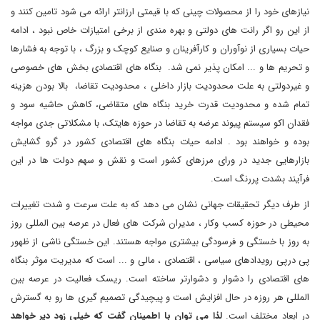
نیازهای خود را از محصولات چینی که با قیمتی ارزانتر ارائه می شود تامین کنند و
از این رو اگر رانت های دولتی و بهره مندی از برخی امتیازات خاص نبود ، ادامه
حیات بسیاری از نوآوران و کارآفرینان و صنایع کوچک و بزرگ ، با توجه به فشارها
و تحریم ها و ... امکان پذیر نمی شد. بنگاه های اقتصادی بخش های خصوصی
و غیردولتی به علت محدودیت بازار داخلی ، محدودیت تقاضا، بالا بودن هزینه
تمام شده و محدودیت قدرت خرید بنگاه های متقاضی، کاهش حاشیه سود و
فقدان اکو سیستم پیوند عرضه به تقاضا در حوزه هایتک، با مشکلاتی جدی مواجه
بوده و خواهند بود . ادامه حیات بنگاه های اقتصادی کشور در گرو گشایش
بازارهایی جدید در ورای مرزهای کشور است و نقش و سهم دولت ها در این
فرآیند بشدت پررنگ است.
از طرف دیگر تحقیقات جهانی نشان می دهد که به علت سرعت و شدت تغییرات
محیطی در حوزه کسب وکار ، مدیران شرکت های فعال در عرصه بین المللی روز
به روز با خستگی و فرسودگی بیشتری مواجه هستند. این خستگی ناشی از ظهور
پی درپی رویدادهای سیاسی ، اقتصادی ، مالی و ... است که مدیریت موثر بنگاه
های اقتصادی را دشوار و دشوارتر ساخته است. ریسک فعالیت در عرصه بین
المللی هر روزه در حال افزایش است و پیچیدگی تصمیم گیری ها رو به گسترش
در ابعاد مختلف است.
لذا می توان با اطمینان گفت که خیلی زود دیر خواهد