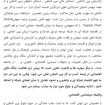
بازاریابی بین المللی ، مسائل مالی بین المللی ، مسائل حقوقی بین المللی و از
همه مهمتر تحلیل استراتژی های بازیگران صحنه تمرکز دارد. در کسب و کار بین
المللی به مهارت هایی مثل مذاکره ، برنامه ریزی راهبردی ، ارتباطات بین فرهنگی
و مذاکره از جنس بده بستان نیاز است. فهم کامل زنجیره عرضه جهانیGlobal
Supply Chain ( که مفهومی مربوط به دوران اقتصاد صنعتی است و هم اکنون
در اقتصاد شبکه ای به شبکه عرضه تبدیل شده) و زنجیره ارزش بین المللی و
شبکه های تولید جهانی و رقابت های مرتبط با فروش و بازاریابی و استراتژی های
رقبا و انواع و اقسام مشارکت و تولید مشترک و انتقال فناوری و ... نیاز اصلی این
حوزه از فعالیت است. توان تولید و ارائه خدمات براساس فرهنگ و نیاز جامعه
مخاطب با دستیابی به توان و قابلیت تطبیق پویا و آمادگی بنگاه برای واکنش
مناسب در قبال تغییرات و تحولات سیاسی، اقتصادی ، قانونی و ... در جامعه
هدف،
از دیگر مهارت ها و قابلیت هایی است که پیش نیاز فعالیت بنگاه های
اقتصادی در عرصه کسب و کار بین المللی تلقی می شود. وقتی به این امر نیاز
به فهم اقتصاد شبکه ای و پلتفرمی و نحوه تعامل با سایر اعضای شبکه را اضافه
کنیم ، اندازه پیچیدگی و بلوغ مورد نیاز به مراتب بیشتر می شود.
وظیفه دیپلماسی اقتصادی
با اطمینان می توان گفت که به علت عقب ماندگی در حوزه بلوغ بین المللی و