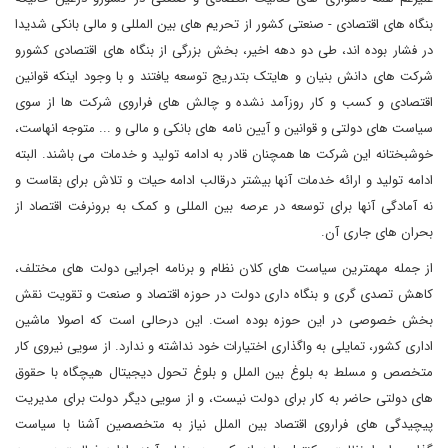
بنگاه های اقتصادی - صنعتی کشور از تحریم های بین المللی و مالی بانکی شدیدا
در فشار بوده اند، طی دو دهه اخیر، بخش بزرگی از بنگاه های اقتصادی کشورو
شرکت های دانش بنیان و هایتک بتدریج توسعه یافتند و با وجود اینکه قوانین
اقتصادی و کسب و کار روزآمد نشده و چالش های فراروی شرکت ها از سوی
سیاست های دولتی و قوانین و آیین نامه های بانکی و مالی و ... متوجه انهاست،
خوشبختانه این شرکت ها همچنان قادر به ادامه تولید و خدمات می باشند. البته
ادامه تولید و ارائه خدمات آنها بیشتر درقالب ادامه حیات و تلاش برای بقاست و
نه آمادگی آنها برای توسعه در عرصه بین المللی و کمک به برونرفت اقتصاد از
بحران های جاری آن.
از جمله مهمترین سیاست های کلان نظام و برنامه اجرایی دولت های مختلف،
کاهش تصدی گری و بنگاه داری دولت در حوزه اقتصاد و صنعت و تقویت نقش
بخش خصوصی در این حوزه بوده است. این درحالی است که اصولا ماشین
اداری کشور، تمایلی به واگذاری اختیارات خود نداشته و ندارد. از سویی نیروی کار
متخصص و مسلط به بلوغ بین الملل و بلوغ تحول دیجیتال هیچگاه با حقوق
های دولتی حاضر به کار برای دولت نیست، و از سویی دیگر دولت برای مدیریت
پیچیدگی های فراروی اقتصاد بین الملل نیاز به متخصصین آشنا با سیاست