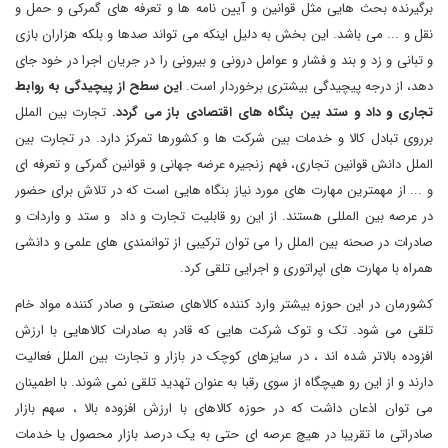
برگیرنده بحث هایی مثل قوانین و آیین نامه ها و تعرفه های گمرکی و حمل و
نقل و ... می باشد. این بخش به دلیل اینکه می تواند صدها و بلکه هزاران بازی
و تبانی و زد و بند و فشار و عوامل درونی و بیرونی را در جریان اجرا در خود جای
دهد، از درجه پیچیدگی بیشتری برخوردار است.
این سطح از پیچیدگی به روابط
تجاری و داد و ستد بین بنگاه های اقتصادی باز می گردد.
تجارت بین الملل
برروی تبادل کالا و خدمات بین شرکت ها و کشورها تمرکز دارد. در تجارت بین
الملل دانش قوانین تجاری، فهم زنجیره عرضه جهانی و قوانین گمرکی و تعرفه ای
و ... از مهمترین مهارت های مورد نیاز بنگاه هایی است که در تلاش برای حضور
در عرصه بین المللی هستند. از این رو قابلیت تجارت و داد و ستد و واردات و
صادرات در صحنه بین الملل را می توان ترکیبی از توانمندی های علمی و دانشی
همراه با مهارت های اپراتوری و اجرایی تلقی کرد.
کشورمان در این حوزه بیشتر وارد کننده کالاهای صنعتی و صادر کننده مواد خام
تلقی می شود. تک و توک شرکت هایی که قادر به صادرات کالاهایی با ارزش
افزوده بالاتر شده اند ، در سایزهای کوچک در بازار و تجارت بین الملل فعالیت
دارند و از این رو هیچگاه از سوی رقبا به عنوان تهدید تلقی نمی شوند. با اطمینان
می توان اذعان داشت که در حوزه کالاهای با ارزش افزوده بالا ، سهم بازار
صادراتی ما تقریبا در هیچ عرصه ای حتی به یک درصد بازار محصول یا خدمات