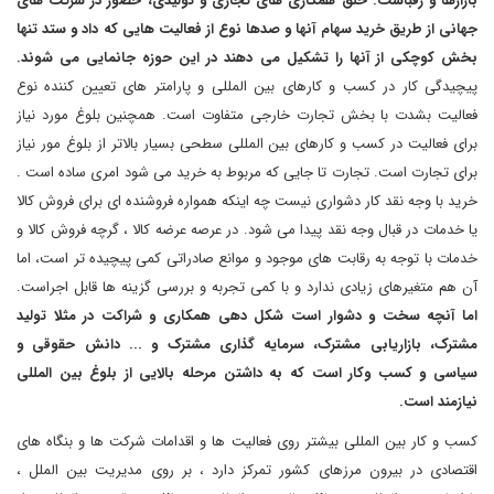
بازارها و رقباست. خلق همکاری های تجاری و تولیدی، حضور در شرکت های
جهانی از طریق خرید سهام آنها و صدها نوع از فعالیت هایی که داد و ستد تنها
بخش کوچکی از آنها را تشکیل می دهند در این حوزه جانمایی می شوند.
پیچیدگی کار در کسب و کارهای بین المللی و پارامتر های تعیین کننده نوع
فعالیت بشدت با بخش تجارت خارجی متفاوت است. همچنین بلوغ مورد نیاز
برای فعالیت در کسب و کارهای بین المللی سطحی بسیار بالاتر از بلوغ مور نیاز
برای تجارت است. تجارت تا جایی که مربوط به خرید می شود امری ساده است .
خرید با وجه نقد کار دشواری نیست چه اینکه همواره فروشنده ای برای فروش کالا
یا خدمات در قبال وجه نقد پیدا می شود. در عرصه عرضه کالا ، گرچه فروش کالا و
خدمات با توجه به رقابت های موجود و موانع صادراتی کمی پیچیده تر است، اما
آن هم متغیرهای زیادی ندارد و با کمی تجربه و بررسی گزینه ها قابل اجراست.
اما آنچه سخت و دشوار است شکل دهی همکاری و شراکت در مثلا تولید
مشترک، بازاریابی مشترک، سرمایه گذاری مشترک و ... دانش حقوقی و
سیاسی و کسب وکار است که به داشتن مرحله بالایی از بلوغ بین المللی
نیازمند است.
کسب و کار بین المللی بیشتر روی فعالیت ها و اقدامات شرکت ها و بنگاه های
اقتصادی در بیرون مرزهای کشور تمرکز دارد ، بر روی مدیریت بین الملل ،