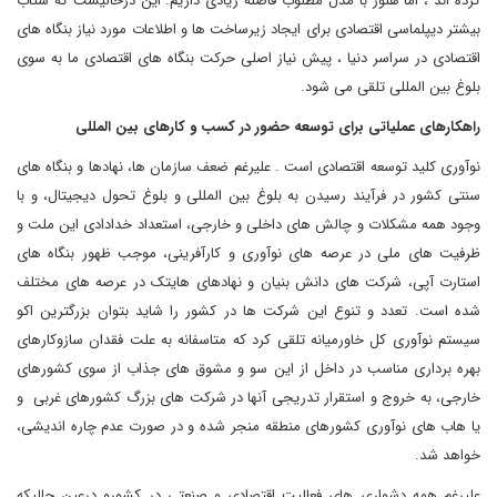
کرده اند ، اما هنوز با مدل مطلوب فاصله زیادی داریم. این درحالیست که شتاب
بیشتر دیپلماسی اقتصادی برای ایجاد زیرساخت ها و اطلاعات مورد نیاز بنگاه های
اقتصادی در سراسر دنیا ، پیش نیاز اصلی حرکت بنگاه های اقتصادی ما به سوی
بلوغ بین المللی تلقی می شود.
راهکارهای عملیاتی برای توسعه حضور در کسب و کارهای بین المللی
نوآوری کلید توسعه اقتصادی است . علیرغم ضعف سازمان ها، نهادها و بنگاه های
سنتی کشور در فرآیند رسیدن به بلوغ بین المللی و بلوغ تحول دیجیتال، و با
وجود همه مشکلات و چالش های داخلی و خارجی، استعداد خدادادی این ملت و
ظرفیت های ملی در عرصه های نوآوری و کارآفرینی، موجب ظهور بنگاه های
استارت آپی، شرکت های دانش بنیان و نهادهای هایتک در عرصه های مختلف
شده است. تعدد و تنوع این شرکت ها در کشور را شاید بتوان بزرگترین اکو
سیستم نوآوری کل خاورمیانه تلقی کرد که متاسفانه به علت فقدان سازوکارهای
بهره برداری مناسب در داخل از این سو و مشوق های جذاب از سوی کشورهای
خارجی، به خروج و استقرار تدریجی آنها در شرکت های بزرگ کشورهای غربی و
یا هاب های نوآوری کشورهای منطقه منجر شده و در صورت عدم چاره اندیشی،
خواهد شد.
علیرغم همه دشواری های فعالیت اقتصادی و صنعتی در کشورو درعین حالیکه