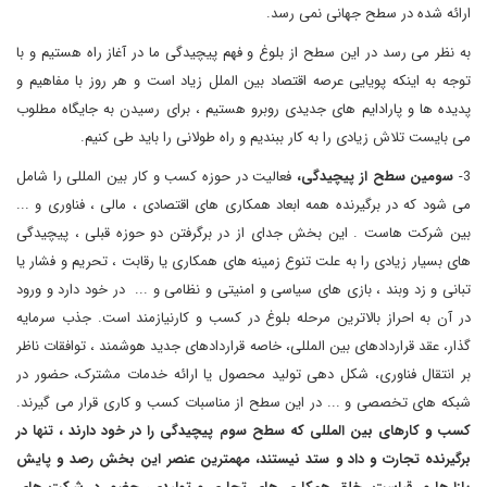
ارائه شده در سطح جهانی نمی رسد.
به نظر می رسد در این سطح از بلوغ و فهم پیچیدگی ما در آغاز راه هستیم و با
توجه به اینکه پویایی عرصه اقتصاد بین الملل زیاد است و هر روز با مفاهیم و
پدیده ها و پارادایم های جدیدی روبرو هستیم ، برای رسیدن به جایگاه مطلوب
می بایست تلاش زیادی را به کار ببندیم و راه طولانی را باید طی کنیم.
3-
سومین سطح از پیچیدگی،
فعالیت در حوزه کسب و کار بین المللی را شامل
می شود که در برگیرنده همه ابعاد همکاری های اقتصادی ، مالی ، فناوری و ...
بین شرکت هاست . این بخش جدای از در برگرفتن دو حوزه قبلی ، پیچیدگی
های بسیار زیادی را به علت تنوع زمینه های همکاری یا رقابت ، تحریم و فشار یا
تبانی و زد وبند ، بازی های سیاسی و امنیتی و نظامی و ... در خود دارد و ورود
در آن به احراز بالاترین مرحله بلوغ در کسب و کارنیازمند است. جذب سرمایه
گذار، عقد قراردادهای بین المللی، خاصه قراردادهای جدید هوشمند ، توافقات ناظر
بر انتقال فناوری، شکل دهی تولید محصول یا ارائه خدمات مشترک، حضور در
شبکه های تخصصی و ... در این سطح از مناسبات کسب و کاری قرار می گیرند.
کسب و کارهای بین المللی که سطح سوم پیچیدگی را در خود دارند ، تنها در
برگیرنده تجارت و داد و ستد نیستند، مهمترین عنصر این بخش رصد و پایش