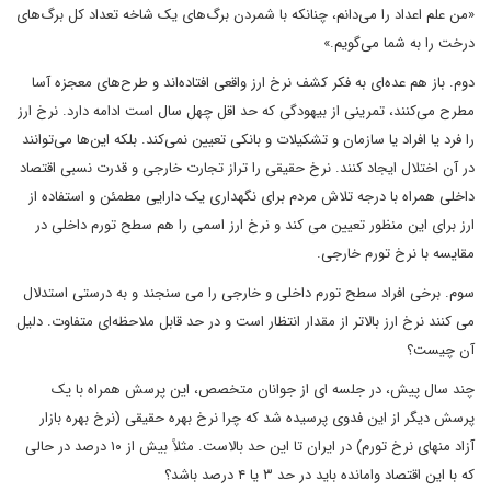
«من علم اعداد را می‌دانم، چنانکه با شمردن برگ‌های یک شاخه تعداد کل برگ‌های
درخت را به شما می‌گویم.»
دوم. باز هم عده‌ای به فکر کشف نرخ ارز واقعی افتاده‌اند و طرح‌های معجزه آسا
مطرح می‌کنند، تمرینی از بیهودگی که حد اقل چهل سال است ادامه دارد. نرخ ارز
را فرد یا افراد یا سازمان و تشکیلات و بانکی تعیین نمی‌کند. بلکه این‌ها می‌توانند
در آن اختلال ایجاد کنند. نرخ حقیقی را تراز تجارت خارجی و قدرت نسبی اقتصاد
داخلی همراه با درجه تلاش مردم برای نگهداری یک دارایی مطمئن و استفاده از
ارز برای این منظور تعیین می کند و نرخ ارز اسمی را هم سطح تورم داخلی در
مقایسه با نرخ تورم خارجی.
سوم. برخی افراد سطح تورم داخلی و خارجی را می سنجند و به درستی استدلال
می کنند نرخ ارز بالاتر از مقدار انتظار است و در حد قابل ملاحظه‌ای متفاوت. دلیل
آن چیست؟
چند سال پیش، در جلسه ای از جوانان متخصص، این پرسش همراه با یک
پرسش دیگر از این فدوی پرسیده شد که چرا نرخ بهره حقیقی (نرخ بهره بازار
آزاد منهای نرخ تورم) در ایران تا این حد بالاست. مثلاً بیش از ۱۰ درصد در حالی
که با این اقتصاد وامانده باید در حد ۳ یا ۴ درصد باشد؟