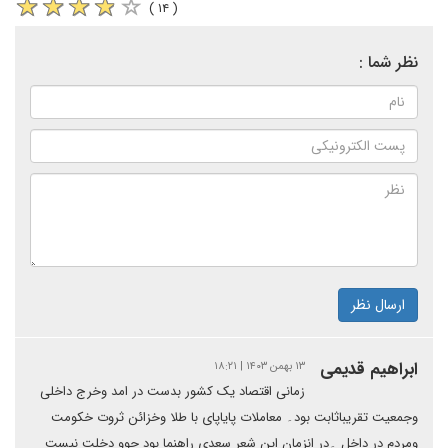
( ۱۴ )
نظر شما :
ارسال نظر
ابراهیم قدیمی
۱۳ بهمن ۱۴۰۳ | ۱۸:۲۱
زمانی اقتصاد یک کشور بدست در امد وخرج داخلی
وجمعیت تقریباثابت بود۔ معاملات پایاپای با طلا وخزائن ثروت خکومت
ومردم در داخل ۔در انزمان این شعر سعدی راهنما بود چوو دخلت نیست