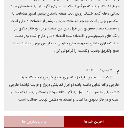
خرج اهسته تر کن که میگویند ملاحان سرودی اگر باران به کوهستان نبارد
بسالی دجله گردد خشک رودی۔باب هفتم داستان پنجم۔امروز معاملات با
اسکناس چاپی است وحجم معاملات خرجی بیشتر از معاملات داخلی است
و جمعیت بسیار صعودی۔در طول سن من هفت برابر۔ وذخائر دلاری در
بانک های صهیونیستی۔اقتصاددست اقتصاد دانان خارج شده ودر دست
سیاستمداران داخلی وصهیونیستی خارجی که داووس برقرار میکنند است۔
جمع وتفریق وضرب وتقسیم را فراموش کن۔
م
۲۲ بهمن ۱۴۰۳ | ۰۶:۴۶
از کجا معلوم این طرف زمینه برای منابع خارجی ایجاد کند طرف
خارجی واقعا تمایل داشته باشد؟و ابراز تمایلش دروغ و فریب نباشد؟خارجی
دلش برای ما نمیسورد و اول به فکر منافع خودش است و بدتر اینکه دشمن
است و در فکر نابودی ما است و اعتماد به دشمن نهایت حماقت است
آخرین خبرها
پر بازدیدترین ها