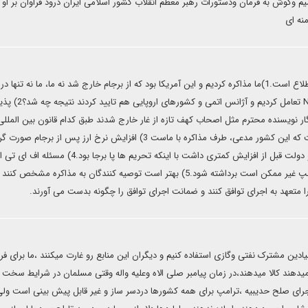
 وگوش به فرمان ودستورات رهبر معظم انقلاب کشور اسلامی ایران درود فراوان بر او ب
نه ای
در این مقاله چند نکته هست که گویا نویسند بدون اطلاع است.1)ما مذاکره کردیم و این آمریکا بود که از برجام خارج شد نه ما، ما نه تنها در
چارچوب قوانین بین الملل همکاری کردیم که فراتر از پروتکل NPT تعامل کردیم و 
انگار نویسنده محترم مثل اصحاب کهف تازه از غار خارج شدند طبق کدام قانون بین الملل
توان یک شبه ادعای مالکیت بر گرینلند را مطرح کرد، از این جهت که این کشور مدعی، طرف مذاکره با ماست 3) افزایش نرخ ارز پس از 
خروج آمریکا از برجام و اتفاقا در زمان دولت رئیسی به نسبت دو دولت قبل از افزایش کمتری داشت با اینکه تحریم ها پا برجا ب
تحریم های آمریکا برداشته نشود که با توجه به روحیه دولت ترامپ غیر ممکن است برداشته شود.5) بهتر است توصیه کنندگان به مذاکره مشخ
 متعهد به اجرای توافق کنند و ضمانت اجرای توافق را چگونه بدست می آورند.
میادین مشترک نفتی وگازی استفاده کنیم و دیگران این منابع رو غارت میکنند ،ما برای ف
هم پول نقد نمیدهند کالا میدهند،در زمان پیامبر صلی الاه وعلیه واله وقتی مسلمان در شرایط سخت 
ماجرای صلح حدیبیه ،ترامپ برای همه کشورها دردسر ساز و غیر قابل پیش بینی است ولی