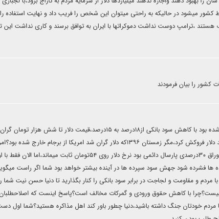
ا بهبود دهند واجازه ندهند میلیاردها دلار از سرمایه مردم به تاراج برود،با لجبازی 
ور میشود در حالیکه به راحتی میتوان این شخص را فریب داد و نهایت استفاده را ب
ف هستند ،ترامپ دوست نداشت دموکراتها با ایران به توافق برسند و کاری نداشت این تو
ات کشور را بیان فرمودند
مگر پاییز سال ۱۳۹۵که تحریمهارفع شده بود با کاهش سود بانکی از۱۸درصد به ۱۵درصد،قیمت دلار تا شش هزار ت
بعد که سود بانکی به توصیه هاشمی رفسنجانی به ۲۳درصد رسید دلار فروکش کرد،مگر زمستان ۱۳۹۶که دلار گران شد امریکا از برجام خارج شده ب
بهار ۱۳۹۷از برجام خارج شد ،اما دلار زمستان ۱۳۹۶گران شد،اگر اوراق ۳۰درصدی پارسال دائمی بود نرخ دلار روی ۵۴تومان ثابت میماند،اما الا
ه ها فشرده شود جهش سود سپرده ها در آینده بیشتر خواهد بود شما اگر راست میگوی
مردم و مقاومت و لجاجت در برابر سود بانکی را کنار بگذارید تا دنیا حسن نیت شما را
 نیست؟چرا با کاهش حقوق ورودی و گمرکات مخالف است؟پاسخ اینست که اصلاحطلبان،
 مردم خودتان جنگ داشته باشید،دنیا چطور باور کند اهل مذاکره هستید؟شما اول دست
لح طلب بودن کنید