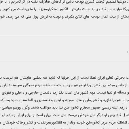
دولتها تصمیم گرفتند کسری بودجه ناشی از کاهش صادرات نفت در اثر تحریم را با اف
ا مبارزه می کند ، یا به عبارت دقیقتر ، فاکتور استکبارستیزی را ما پرداخت می کنیم. با
ن از بیت المال بودجه های کلان بگیرند و نوبت به ارزش پول ملی که می رسد، خو
یت بحرانی فعلی ایران لطفا دست از این حرفها که شاید هم بعضی هایشان هم درست ب
ز داخل مردم این کشور وباتاییدرهبرعزیمان انتخاب شده مردم نخبگان سیاستمداران 
 مسأله او تنها نیست مهم کشور مان است نگذارید دشمنان خارجی و داخلی و نفوذی 
جان هم بیاندازید و کشورمان رامثل سوریه و لبنان و فلسطین و افغانستان نابود وخارکنن
 نگه داریم البته ریسی جمهور محترم کشور مان نیز باید مواظب باشند وگول ووسوسهاهی 
نترل کند چون او دیگر مال خودش نیست مال ملت ایران است و برای ایران ومردم ایرا
نشاالله مردم عزیز کشورمان خوبند وفادار به انقلابورهبرانقلاب و کشوروخاک خودشان 