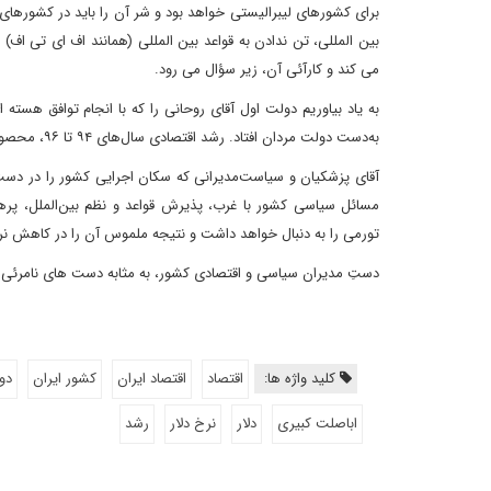
برای کشورهای لیبرالیستی خواهد بود و شر آن را باید در کشورهای م
بین المللی، تن ندادن به قواعد بین المللی (همانند اف ای تی اف)
می کند و کارآئی آن، زیر سؤال می رود.
به یاد بیاوریم دولت اول آقای روحانی را که با انجام توافق هسته 
به‌دست دولت مردان افتاد. رشد اقتصادی سال‌های ۹۴ تا ۹۶، محصولِ حذف تحریم‌ها بود که تک رقمی شدن تورم را نیز به همراه داشت.
آقای پزشکیان و سیاست‌مدیرانی که سکان اجرایی کشور را در دس
مسائل سیاسی کشور با غرب، پذیرش قواعد و نظم بین‌الملل، پرهی
تورمی را به دنبال خواهد داشت و نتیجه ملموس آن را در کاهش نرخ
دستِ مدیران سیاسی و اقتصادی کشور، به مثابه دست های نامرئی آد
کلید واژه ها:
اقتصاد
اقتصاد ایران
کشور ایران
دو
اباصلت کبیری
دلار
نرخ دلار
رشد