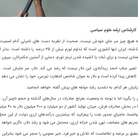
 کارشناس ارشد علوم سیاسی
ن که هیچ چیز سر جای خودش نیست، صحبت از نظریه دست های نامرئیِ آدام اسمیت،
معنی باشد؛ شاهد اینکه در طول ۴۵ سال گذشته، ایران تنها کشوری است که تداوم تورم بیش از ۴۵ د
صادی نیست و برای ثبات یا کشیده شدن ترمز تورم، دستی از آستین حکمرانان، بیرون ن
ده است؛ به تعبیر جناب احمد زیدآبادی، این دلار نیست که رشد می کند. دلار، سر جایش است.
، کاهش پیدا کرده است و دلار به عنوان شاخص انتظارت تورمی، خود را نشان می دهد.
 افزایش هر کدام، به تشدید رشد مولفه های پیش گفته، خواهد انجامید.
ر را بگیرد اما با توجه به وضعیت بغرنج صادرات در سال‌های گذشته و حجم ناچیز آن،
عواید دلاری برای دولت و کاهش نرخ ارز، بعید به نظ
نفسا، ماجرای صدور نفت را بیفزایید که بیشترین درآمدهای ارزی دولت از این محل
حریم های مضاعف، تهی شدن خزانه ارزی، محتمل می شود و رشد دلار، ناگزیر خواهد ب
منطبق بر عرضه و تقاضاست که تلاش و خیرِ فرد، خیر عمومی را منجر می شود بنابراین ن