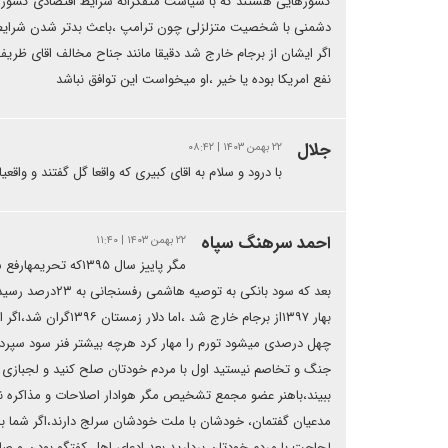
کشورهایی هستند که با سیاست متفکرانه شرایط اقتصادی کشور شان ر
دشمنی با شخصیت متزلزلی چون ترامپ ،باعث بدتر شدن شرایط کش
اگر ایشان از برجام خارج شد دقیقا مانند جناح مخالف اقای ظری
نفع امریکا بوده یا خیر ،او میخواست این توافق نباشد
جلال
۲۲ بهمن ۱۴۰۳ | ۰۸:۴۲
با درود و سلام به اقای کبیری که واقعا گل گفتند و واقعی
احمد سرهنگ سپاه
۲۲ بهمن ۱۴۰۳ | ۱۱:۴۰
چهل درصدی میشود تورم را مهار کرد هرچه بیشتر فنر سود سپرد
جنگ و تخاصم نیستید اول با مردم خودتان صلح کنید و لجبازی با 
ببیند،باهنر عضو مجمع تشخیص مگر هوادار اصلاحات و مذاکره
مدعیان گفتمان، خودشان با ملت خودشان سرلج دارند،اگر شما با
لجاجت با مردم خودتان بردارید بعد ادعای اهل کفتگو بودن و ص