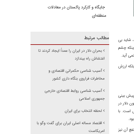
جایگاه و کارکرد پاکستان در معادلات
منطقه‌ای
مطالب مرتبط
 شاید بی
رصد را داشته است. بدتر اینکه چشم
بحران دلار در ایران را عمداً ایجاد کردند تا
می آید.
اغتشاش راه بیندازد
 بلکه ارزش
آسیب شناسی حکمرانی اقتصادی و
مخاطرات فراروی بنگاه داری کشور
آسیب شناسی روابط اقتصادی خارجی
 پیش بینی
جمهوری اسلامی
ر می رسد. تنها در بخش صادرات فرش، میزان عواید کشور از دو میلیارد و ۷۰۰ میلیون دلار به ۴۰ میلیون دلار در
لحظه انتخاب برای ایران
 است. با
ود.
اقتصاد مساله اصلی ایران برای گفت وگو با
فع آن نیز
امریکاست