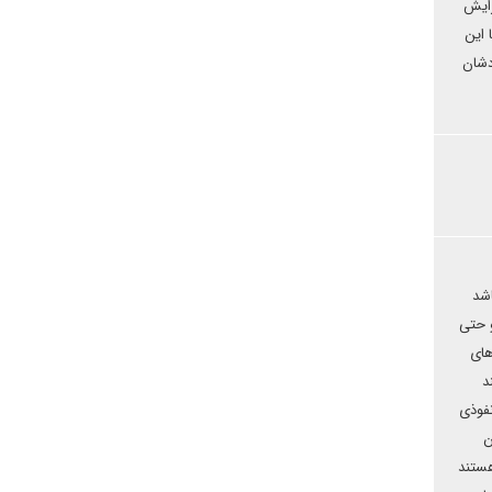
زایش
 این
دشان
اشد
و حتی
های
د
نفوذی
ن
هستند