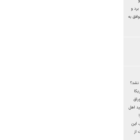
و
رد و
افق به
ومان گران نشد؟
ود؟امریکا
ن فقط با اوراق
ید اهل
 این
 از