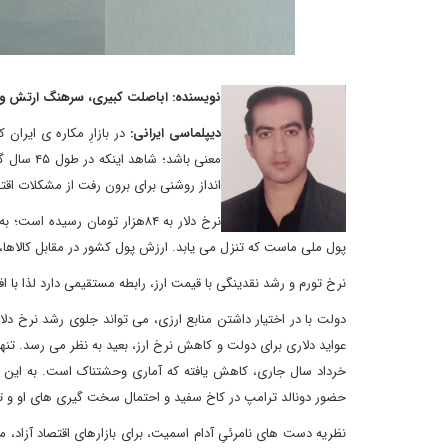
نویسنده: اباصلت کبیری، سرهنگ ارتش و
دیپلماسی ایرانی:
در بازارِ مکاره ی ایرا
انداز روشنی برای برون رفت از مشکلات اقت
نرخ دلار به ۸۴هزار تومان رسی
پول ملی ماست که تنزل می یابد. ارزش پول کشور در مقابل کالاها
نرخ تورم و رشد نقدینگی با قیمت ارز، رابطه مستقیمی دارد لذا با
دولت با در اختیار داشتن منابع ارزی، می تواند جلوی رشد نرخ دلا
خرداد سال جاری، کاهش یافته که آماری وحشتناک است. به این وا
حضور دونالد ترامپ در کاخ سفید و احتمال سخت گیری های او و ت
نظریه دست های نامرئیِ آدام اسمیت، برای بازارهای اقتصاد آزاد، 