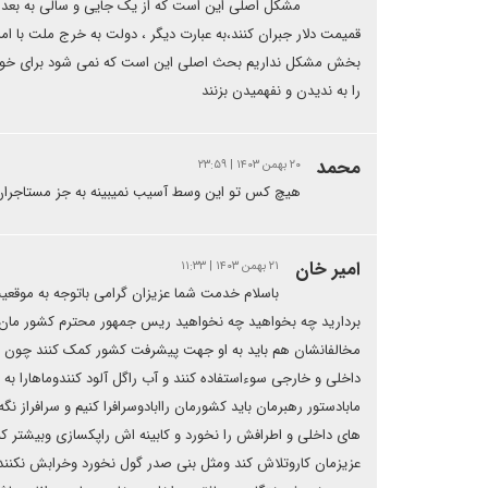
مشکل اصلی این است که از یک جایی و سالی به بعد ، 
قمیمت دلار جبران کنند،به عبارت دیگر ، دولت به خرج ملت با امریک
بخش مشکل نداریم بحث اصلی این است که نمی شود برای خودشا
را به ندیدن و نفهمیدن بزنند
محمد
۲۰ بهمن ۱۴۰۳ | ۲۳:۵۹
هیچ کس تو این وسط آسیب نمیبینه به جز مستاجران
امیر خان
۲۱ بهمن ۱۴۰۳ | ۱۱:۳۳
باسلام خدمت شما عزیزان گرامی باتوجه به موقع
بردارید چه بخواهید چه نخواهید ریس جمهور محترم کشور مان ا
مخالفانشان هم باید به او جهت پیشرفت کشور کمک کنند چون و
داخلی و خارجی سوءاستفاده کنند و آب راگل آلود کنندوماهارا به 
مابادستور رهبرمان باید کشورمان راابادوسرافرا کنیم و سرافراز
های داخلی و اطرافش را نخورد و کابینه اش راپکسازی وبیشتر ک
عزیزمان کاروتلاش کند ومثل بنی صدر گول نخورد وخرابش نکنند ا