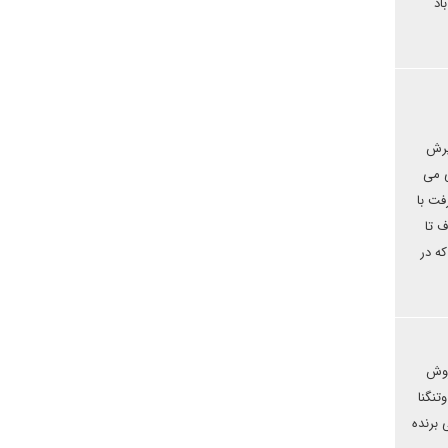
اد
آژانس اتمی و کشورهای اروپایی هم تایید کردند نتیجه چه شد؟2) پذیرش
ی می
برجام صورت گرفت با
ود.4) مسئله اف ای تی اف تا
ص کنند که در
روش
وتنگنا
 برنده