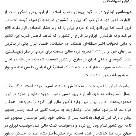
اردوان امیراصلانی
دیپلماسی ایرانی:
در سالگرد پیروزی انقلاب اسلامی ایران، برخی ممکن است از
اظهارات اخیر دونالد ترامپ که ایران را کشوری قدرتمند توصیف کرده، احساس
غرور کنند؛ اما این اظهارات نه مردم ایران را که زیر فشار اقتصادی قرار دارند قانع
می‌کند و نه طرفداران ایران در خارج از کشور را که شاهد کاهش قدرت این کشور
به دلیل تحولات اخیر منطقه‌ای هستند. در حقیقت، اقتصاد ایران یکی از بدترین
سال‌های خود را در‌ ۲۰۲۴ تجربه کرد؛ سالی سخت برای مردم. از نظر ژئوپلیتیکی،
اغلب گروه‌های نیابتی ایران در خارج از کشور تضعیف شده‌اند، حزب‌الله در لبنان
آسیب دیده، سوریه بشار اسد به دست یک اسلام‌گرای افراطی داعش افتاده و نوار
غزه به ویرانه‌‌ تبدیل شده است.
موقعیت ایران با آسیب‌دیدن متحدانش به‌شدت آسیب دیده است. دیگر امکان
ارسال تسلیحات به حزب‌الله از طریق مسیر زمینی وجود ندارد و علاوه بر این،
محدودیت‌های مالی ایران نیز اجازه تأمین مالی این گروه را نمی‌دهد. همگان
می‌دانند که در نبود منابع مالی، وفاداری‌ها به سرعت تغییر می‌کنند. رئیس‌جمهور
لبنان‌ با درک این شرایط، بلافاصله پس از انتخاب خود راهی عربستان سعودی شد
تا به این کشور اعلام وفاداری کرده و درخواست کمک مالی کند. موقعیت تهران در
جهان عرب نیز خدشه‌دار شده است. فرار حقارت‌آمیز بشار اسد به مسکو، به‌طور