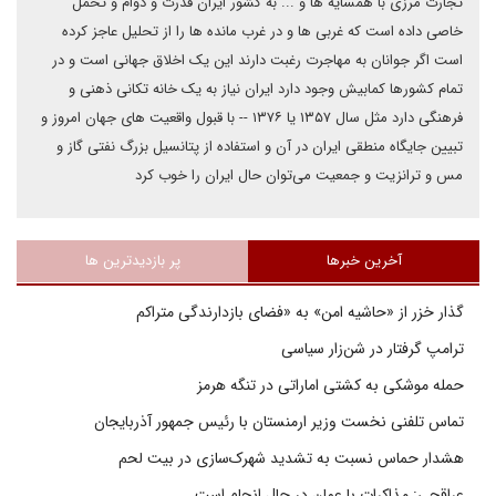
تجارت مرزی با همسایه ها و ... به کشور ایران قدرت و دوام و تحمل
خاصی داده است که غربی ها و در غرب مانده ها را از تحلیل عاجز کرده
است اگر جوانان به مهاجرت رغبت دارند این یک اخلاق جهانی است و در
تمام کشورها کمابیش وجود دارد ایران نیاز به یک خانه تکانی ذهنی و
فرهنگی دارد مثل سال ۱۳۵۷ یا ۱۳۷۶ -- با قبول واقعیت های جهان امروز و
تبیین جایگاه منطقی ایران در آن و استفاده از پتانسیل بزرگ نفتی گاز و
مس و ترانزیت و جمعیت می‌توان حال ایران را خوب کرد
آخرین خبرها
پر بازدیدترین ها
گذار خزر از «حاشیه امن» به «فضای بازدارندگی متراکم
ترامپ گرفتار در شن‌زار سیاسی
حمله موشکی به کشتی اماراتی در تنگه هرمز
تماس تلفنی نخست وزیر ارمنستان با رئیس جمهور آذربایجان
هشدار حماس نسبت به تشدید شهرک‌سازی در بیت‌ لحم
عراقچی: مذاکرات با عمان در حال انجام است