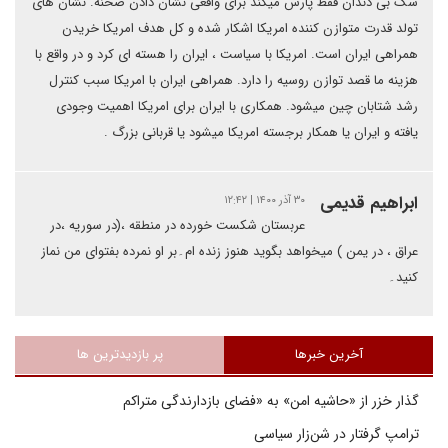
سگ بی دندان فقط پارس میکند برای واقعی نشان دادن صحنه. نشان های
تولد قدرت متوازن کننده امریکا اشکار شده و کل هدف امریکا خریدن
همراهی ایران است. امریکا با سیاست ، ایران را هسته ای کرد و در واقع با
هزینه ما قصد توازن روسیه را دارد. همراهی ایران با امریکا سبب کنترل
رشد شتابان چین میشود. همکاری با ایران برای امریکا اهمیت وجودی
یافته و ایران یا همکار برجسته امریکا میشود یا قربانی بزرگ .
ابراهیم قدیمی
۳۰ آذر ۱۴۰۰ | ۱۲:۴۲
عربستان شکست خورده در منطقه ،(در سوریه ،در
عراق ، در یمن ) میخواهد بگوید هنوز زنده ام۔بر او نمرده بفتوای من نماز
کنید۔
آخرین خبرها
پر بازدیدترین ها
گذار خزر از «حاشیه امن» به «فضای بازدارندگی متراکم
ترامپ گرفتار در شن‌زار سیاسی