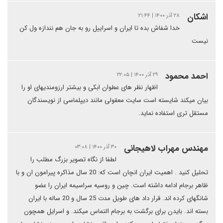
اشکان
۲۸ آذر ۱۴۰۰ | ۲۱:۴۴
خدا شفاش بده تا ایران و اسراییل رو به جان هم نندازه ول کن
نیست
احمد محمود
۲۹ آذر ۱۴۰۰ | ۲۲:۰۵
اظهار نظر های عطوان ابکی و بیشتر ارزومندیهای او را
بیان میکند شایسته است سایت معقولی مانند دیپلماسی از نویسندگان
مستقل تری استفاده نماید.
مهندس مهراب لاهیجانی
۳۰ آذر ۱۴۰۰ | ۰۳:۰۸
لطفا از نگاه تصویر بزرگ مطلب را
تحلیل کنید . اهمیت ایران انچان است که: 20 سال مذاکره پیرامون ان و با
ظاهر برجام ادامه داشته است. چین و روسیه سراسیمه ایران را عضو
شانگهای کرده اند. قرار داد های طویل مدت 25 سال و 20 ساله با ایران
بسته اند. بایدن برای برگشت به برجام التماس میکند. و اسرایل همچون