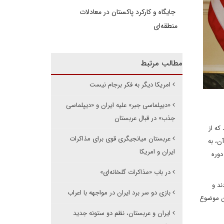
جایگاه و کارکرد پاکستان در معادلات
منطقه‌ای
مطالب مرتبط
امریکا دیگر به فکر برجام نیست
«دیپلماسی جبر» علیه ایران و «دیپلماسی
جذب» در قبال عربستان
که از
عربستان میانجیگری قوی برای مذاکرات
ن، به
ایران و امریکا
در دوره
در باب «مذاکرات گلخانه‌ای»
ند و
بازی دو سر برد ایران در مواجهه با اعراب
ین موضوع
ایران و عربستان، نظم دو ستونه جدید