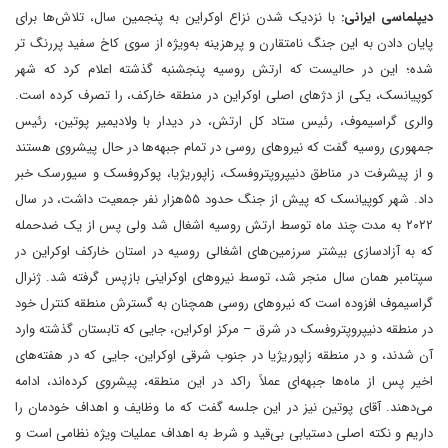
دیپلماسی ایرانی:
با نزدیک شدن نزاع اوکراین به پنجمین سال، تلاش‌ها برای
پایان دادن به این جنگ نامتقارن و پرهزینه به‌ویژه از سوی کاخ سفید پررنگ تر
شده؛ این در حالیست که ارتش روسیه پنجشنبه گذشته اعلام کرد که شهر
کوپیانسک، یکی از دژهای اصلی اوکراین در منطقه خارکف، را تصرف کرده است.
والری گراسیموف، رئیس ستاد کل ارتش، در دیدار با ولادیمیر پوتین، رئیس
جمهوری روسیه گفت که نیروهای روسی در تمام جبهه‌ها در حال پیشروی هستند
و از پیشرفت در مناطق دنیپروپتروفسک، زاپوریژیا، پوکروفسک و سیورسک خبر
داد. شهر کوپیانسک که پیش از جنگ حدود ۵۵هزار نفر جمعیت داشت، در سال
۲۰۲۲ به مدت چند ماه توسط ارتش روسیه اشغال شد ولی پس از یک ضدحمله
که به آزادسازی بیشتر سرزمین‌های اشغالی روسیه در استان خارکف اوکراین در
سپتامبر همان سال منجر شد، توسط نیروهای اوکراینی بازپس گرفته شد. ژنرال
گراسیموف افزوده است که نیروهای روسی همچنان به گسترش منطقه کنترل خود
در منطقه دنیپروپتروفسک در شرق – مرکز اوکراین، جایی که تابستان گذشته وارد
آن شدند، و در منطقه زاپوریژیا در جنوب شرقی اوکراین، جایی که در هفته‌های
اخیر پس از ماه‌ها جبهه‌ای عملاً راکد در این منطقه، پیشروی کرده‌اند، ادامه
می‌دهند. آقای پوتین نیز در این جلسه گفت که ما وظایف و اهداف خودمان را
داریم و نکته اصلی دستیابی بی‌قید و شرط به اهداف عملیات ویژه نظامی است و