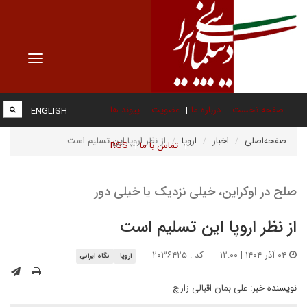
Toggle
vigation
صفحه نخست
درباره ما
عضویت
پیوند ها
ENGLISH
صفحه‌اصلی
اخبار
اروپا
از نظر اروپا این تسلیم است
تماس با ما
RSS
صلح در اوکراین، خیلی نزدیک یا خیلی دور
از نظر اروپا این تسلیم است
۰۴ آذر ۱۴۰۴ | ۱۲:۰۰
کد : ۲۰۳۶۴۲۵
اروپا
نگاه ایرانی
نویسنده خبر:
علی بمان اقبالی زارچ