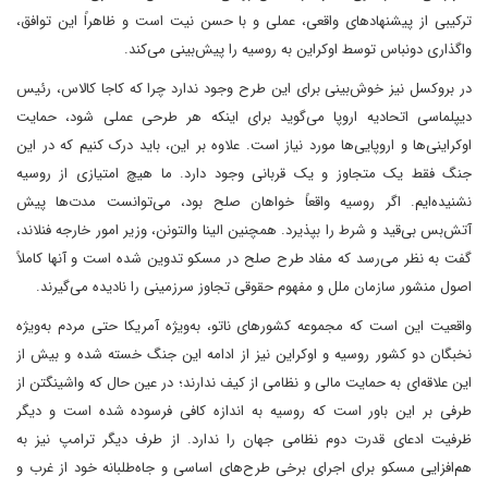
ترکیبی از پیشنهادهای واقعی، عملی و با حسن نیت است و ظاهراً این توافق،
واگذاری دونباس توسط اوکراین به روسیه را پیش‌بینی می‌کند.
در بروکسل نیز خوش‌بینی برای این طرح وجود ندارد چرا که کاجا کالاس، رئیس
دیپلماسی اتحادیه اروپا می‌گوید برای اینکه هر طرحی عملی شود، حمایت
اوکراینی‌ها و اروپایی‌ها مورد نیاز است. علاوه بر این، باید درک کنیم که در این
جنگ فقط یک متجاوز و یک قربانی وجود دارد. ما هیچ امتیازی از روسیه
نشنیده‌ایم. اگر روسیه واقعاً خواهان صلح بود، می‌توانست مدت‌ها پیش
آتش‌بس بی‌قید و شرط را بپذیرد. همچنین الینا والتونن، وزیر امور خارجه فنلاند،
گفت به نظر می‌رسد که مفاد طرح صلح در مسکو تدوین شده است و آنها کاملاً
اصول منشور سازمان ملل و مفهوم حقوقی تجاوز سرزمینی را نادیده می‌گیرند.
واقعیت این است که مجموعه کشورهای ناتو، به‌ویژه آمریکا حتی مردم به‌ویژه
نخبگان دو کشور روسیه و اوکراین نیز از ادامه این جنگ خسته شده و بیش از
این علاقه‌ای به حمایت مالی و نظامی از کیف ندارند؛ در عین حال که واشینگتن از
طرفی بر این باور است که روسیه به اندازه کافی فرسوده شده است و دیگر
ظرفیت ادعای قدرت دوم نظامی جهان را ندارد. از طرف دیگر ترامپ نیز به
هم‌افزایی مسکو برای اجرای برخی طرح‌های اساسی و جاه‌طلبانه خود از غرب و