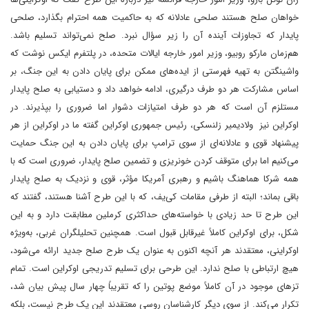
خواهان صلح هستند صلحی عادلانه که به حاکمیت همه احترام بگذارد، صلحی
پایدار که تجاوزات آینده آن را زیر سؤال نبرد. صلح نمی‌تواند تسلیم باشد.
هم‌زمان مارکو روبیو، وزیر امور خارجه ایالات متحده، در پلتفرم ایکس نوشت که
واشینگتن به تهیه فهرستی از ایده‌های ممکن برای پایان دادن به این جنگ، بر
اساس مشارکت هر دو طرف درگیری، ادامه خواهد داد و دستیابی به صلح پایدار
مستلزم آن است که هر دو طرف امتیازات دشوار اما ضروری را بپذیرند. در
اوکراین نیز ولادیمیر زلنسکی، رئیس جمهوری اوکراین گفته ما در اوکراین از هر
پیشنهاد قوی و عادلانه‌ای از سوی ترامپ برای پایان دادن به این جنگ حمایت
می‌کنیم اما برای متوقف کردن خونریزی و تضمین صلح پایدار، ضروری است که با
همه شرکا هماهنگ باشیم و رهبری آمریکا مؤثر، قوی و نزدیک به صلح پایدار
باقی بماند؛ البته از طرفی مقامات کی‌یف، که با این طرح آشنا هستند، گفتند که
این طرح تا حد زیادی با خواسته‌های حداکثری کرملین مطابقت دارد و به این
شکل، برای اوکراین کاملاً غیرقابل قبول است. همچنین تحلیلگران غربی، به‌ویژه
اوکراینی، معتقدند هر آنچه اکنون به عنوان یک طرح صلح جدید ارائه می‌شود،
هیچ ارتباطی با صلح ندارد. این طرحی برای تسلیم تدریجی اوکراین است. تمام
تزهای موجود در آن کاملاً موضع پوتین را که تقریباً چهار سال پیش بیان شد،
تکرار می‌کند. از سوی دیگر کارشناسان روسی معتقدند این یک طرح نیست، بلکه