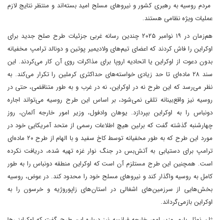
مردم روسیه به رهبری کشور و نیروهای مسلح امید بسته‌اند و منتظر نتایج لازم
عملیات ویژه نظامی هستند.
هم‌زمان در ۱۹ نوامبر ۲۰۲۵ چندین رسانه غربی جزئیات طرح صلح جدید برای
اوکراین را فاش کردند که اعضای تیم‌های ولادیمیر پوتین و دونالد ترامپ مخفیانه
بدون دعوت از اوکراین یا اتحادیه اروپا برای مذاکرات روی آن کار می‌کردند. این
سند ۲۸ ماده‌ای تا حد زیادی خواسته‌های حداکثری کرملین را تکرار می‌کند. به
نظر می‌رسد که این طرح نه در اوکراین، نه در غرب و به طور متناقضی، حتی در
روسیه نیز واقع‌بینانه تلقی نمی‌شود، بر اساس این طرح روسیه می‌تواند اجاره
دونباس را به اوکراین بپردازد. یوهان وادفول، وزیر امور خارجه آلمان، روز
چهارشنبه گذشته گفت که برلین هیچ اطلاعات رسمی از متحد آمریکایی خود در
مورد این طرح که به طور مخفیانه توسط کاخ سفید و با الهام از طرح ۲۰ ماده‌ای
ترامپ برای دستیابی به آتش‌بس در جنگ نوار غزه تهیه شده، دریافت نکرده
است. همچنین این طرح مستلزم آن است که اوکراین منطقه دونباس را به طور
کامل به روسیه واگذار کند و نیروهای مسلح خود را محدود کند. در عوض، روسیه
بخش‌هایی از سرزمین‌های اشغالی در استان‌های زاپوروژیه و خرسون را به
اوکراین بازمی‌گرداند.
ژان نوئل بارو، وزیر امور خارجه فرانسه نیز درباره این طرح گفت که اوکراینی‌ها