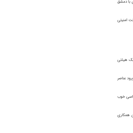
ی با دمشق
ئت امنیتی
یک هیئتی
رود عناصر
یاسی خوب
ن همکاری