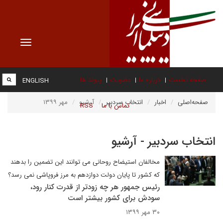
Toggle
vigation
صفحه نخست
درباره ما
عضویت
پیوند ها
ENGLISH
صفحه‌اصلی
اخبار
انتخاب سردبیر
آرشیو
مهر ۱۳۹۹
تماس با ما
RSS
انتخاب سردبیر - آرشیو
مخالفان استیضاح روحانی می توانند این تضمین را بدهند
که کشور تا پایان دولت دوازدهم به مرز فروپاشی نمی رسد؟
رئیس جمهور هر چه زودتر از قدرت کنار رود،
سودش برای کشور بیشتر است
۳۰ مهر ۱۳۹۹