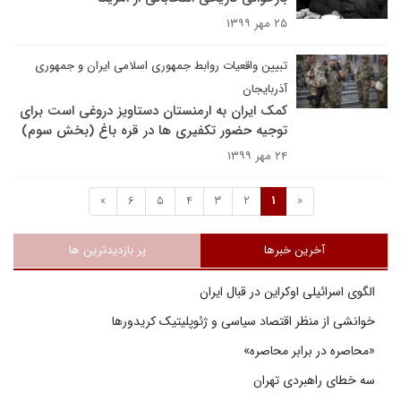
۲۵ مهر ۱۳۹۹
تبیین واقعیات روابط جمهوری اسلامی ایران و جمهوری
آذربایجان
کمک ایران به ارمنستان دستاویز دروغی است برای
توجیه حضور تکفیری ها در قره باغ (بخش سوم)
۲۴ مهر ۱۳۹۹
»
6
5
4
3
2
1
«
آخرین خبرها
پر بازدیدترین ها
الگوی اسرائیلی اوکراین در قبال ایران
خوانشی از منظر اقتصاد سیاسی و ژئوپلیتیک کریدورها
«محاصره در برابر محاصره»
سه خطای راهبردی تهران