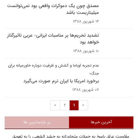
مصدق چون یک دموکرات واقعی بود نمی‌توانست
میلیتاریست باشد
۱۴ شهریور ۱۳۸۸
تشدید تحریم‌ها بر مناسبات ایرانی- عربی تاثیرگذار
خواهد بود
۱۰ شهریور ۱۳۸۸
عدم تجربه اوباما و کشش و ظرفيت دوباره خاورميانه براى
جنگ؛
برخورد امريکا با ايران نرم صورت مى‌گيرد
۰۷ شهریور ۱۳۸۸
»
2
1
«
آخرین خبرها
پر بازدیدترین ها
مقاومت عراق پاسخ به حملات متجاوزانه به حشد الشعبی را به تعویق