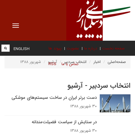
Toggle
vigation
صفحه نخست
درباره ما
عضویت
پیوند ها
ENGLISH
صفحه‌اصلی
اخبار
انتخاب سردبیر
آرشیو
شهریور ۱۳۸۸
تماس با ما
RSS
انتخاب سردبیر - آرشیو
دست برتر ایران در ساخت سیستم‌های موشکی
۳۰ شهریور ۱۳۸۸
در ستایش از سیاست فضیلت‌مندانه
۳۰ شهریور ۱۳۸۸