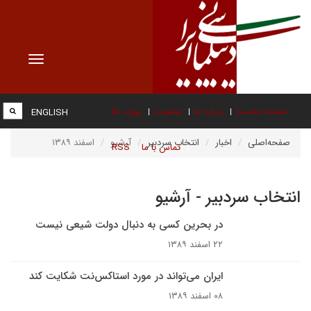
Toggle
vigation
صفحه نخست
درباره ما
عضویت
پیوند ها
ENGLISH
صفحه‌اصلی
اخبار
انتخاب سردبیر
آرشیو
اسفند ۱۳۸۹
تماس با ما
RSS
انتخاب سردبیر - آرشیو
در بحرین کسی به دنبال دولت شیعی نیست
۲۲ اسفند ۱۳۸۹
ایران می‌تواند در مورد استاکس‌نت شکایت کند
۰۸ اسفند ۱۳۸۹