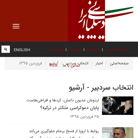
Toggle
vigation
صفحه نخست
درباره ما
عضویت
پیوند ها
ENGLISH
صفحه‌اصلی
اخبار
انتخاب سردبیر
آرشیو
فروردین ۱۳۹۵
تماس با ما
RSS
انتخاب سردبیر - آرشیو
اردوغان مدیون داعش، کردها و افراطی‌هاست
پایان دموکراسی متکثر در ترکیه؟
۲۵ فروردین ۱۳۹۵
روابط با اروپا از فسخ برجام جلوگیری می‌کند