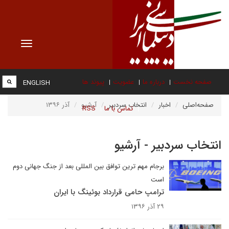
Toggle
vigation
صفحه نخست
درباره ما
عضویت
پیوند ها
ENGLISH
صفحه‌اصلی
اخبار
انتخاب سردبیر
آرشیو
آذر ۱۳۹۶
تماس با ما
RSS
انتخاب سردبیر - آرشیو
برجام مهم ترین توافق بین المللی بعد از جنگ جهانی دوم
است
ترامپ حامی قرارداد بوئینگ با ایران
۲۹ آذر ۱۳۹۶