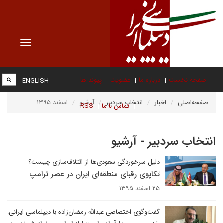
Toggle
vigation
صفحه نخست
درباره ما
عضویت
پیوند ها
ENGLISH
صفحه‌اصلی
اخبار
انتخاب سردبیر
آرشیو
اسفند ۱۳۹۵
تماس با ما
RSS
انتخاب سردبیر - آرشیو
دلیل سرخوردگی سعودی‌ها از ائتلاف‌سازی چیست؟
تکاپوی رقبای منطقه‌ای ایران در عصر ترامپ
۲۵ اسفند ۱۳۹۵
گفت‌وگوی اختصاصی عبدالله رمضان‌زاده با دیپلماسی ایرانی: