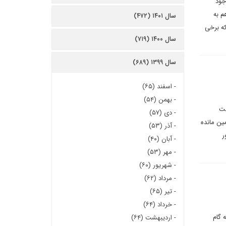
جود
م به
سال ۱۴۰۱ (۴۷۲)
که برخی
سال ۱۴۰۰ (۷۱۹)
سال ۱۳۹۹ (۶۸۹)
-
اسفند (۶۵)
-
بهمن (۵۴)
لت
-
دی (۵۷)
ین مانده
-
آذر (۵۳)
ر
-
آبان (۴۰)
-
مهر (۵۳)
-
شهریور (۶۰)
-
مرداد (۶۲)
-
تیر (۶۵)
-
خرداد (۶۴)
نش به گام
-
اردیبهشت (۶۴)