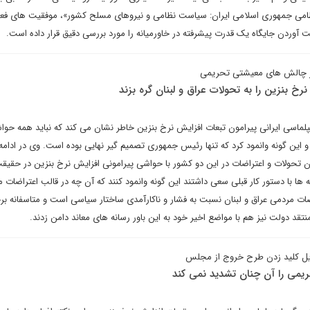
ظامی جمهوری اسلامی ایران: سیاست نظامی و نیروهای مسلح کشور»، موفقیت های فع
 آوردن جایگاه یک قدرت پیشرفته در خاورمیانه را مورد بررسی دقیق قرار داده است.
بر چالش های معیشتی تحریمی
 بنزین را به تحولات عراق و لبنان گره بزند
یپلماسی ایرانی پیرامون تبعات افزایش نرخ بنزین خاطر نشان می کند که نباید همه ح
این گونه وانمود کرد که تنها رئیس جمهوری تصمیم گیر نهایی بوده است. وی در ادامه 
ن تحولات و اعتراضات در این دو کشور با حواشی پیرامونی افزایش نرخ بنزین در حقیقت
 ها با دستور کار قبلی سعی داشتند این گونه وانمود کنند که آن چه در قالب اعتراضات 
ضات مردمی عراق و لبنان نسبت به فشار و ناکارآمدی ساختار سیاسی است و متاسفانه بر
تقد دولت نیز هم با مواضع اخیر خود به این باور رسانه های معاند دامن زدند.
ذیل کلید زدن طرح خروج از مجلس
ریمی را آن چنان تشدید نمی کند