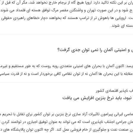
 بر این نکته تاکید دارد: اروپا هیچ گاه از برجام خارج نخواهد شد، مگر آن که قبل از 
رج شود و در این صورت تهران و واشنگتن مقصر مرگ توافق هسته ای قلمداد می شوند.
است. اروپایی ها باهوش تر از ترامپ هستند که بخواهند دچار خطاهای راهبردی حقوقی 
سته ای شوند.
 امنیتی آلمان را نمی توان جدی گرفت؟
سد: اکنون آلمان با بحران های امنیتی متعددی روبه روست که به طور مستقیم و غیرم
 مقابله با این بحران ها آلمان نه از توان نظامی کافی برخوردار است و نه از قدرت سیا
ب ناپذیر اقتصادی کشور
نبود، باید نرخ بنزین افزایش می یافت
سی ایرانی پیرامون تاثیرات آزاد سازی نرخ بنزین بر توان کشور برای تقابل با تحریم ها
ن جراحی اجتناب ناپذیری است که می تواند به عنوان توفیق اجباری در توانمند کردن ت
دن صنعت نفت و جلوگیری از خام فروشی عمل کند. اگر چه اکنون توان پالایشگاه های د