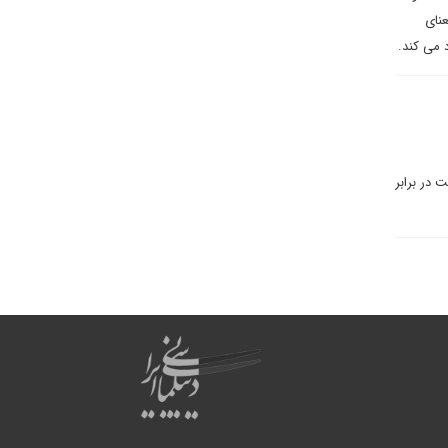
نای
 می کند.
 در برابر