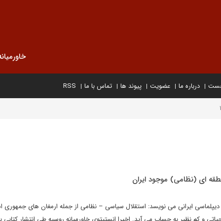
خاورمیانه
خست
درباره ما
عضویت
پیوند ها
تماس با ما
RSS
نطقه ای (نظامی) موجود ایران
 دیپلماسی ایرانی می نویسد: استقلال سیاسی – نظامی از جمله ارمغان های جمهوری ا
اتی و کم نظیر به حساب می آید. اخیرا انستیتوی خاورمیانه روسیه طی انتشار کتابی با