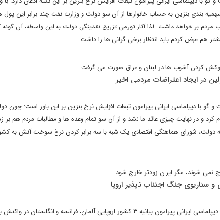
گو با دیپلماسی ایرانی پیرامون تبعات افزایش نرخ بنزین بر این نکته اذعان دارد: با و
همیه بندی بنزین به حساب خانوارها از آن سو دولت و وزارت نفت چند برابر این پول ه
 مردم بر خواهد داشت. لذا آثار تورمی تزریق نقدینگی دولت به این واسطه، آن گونه 
 پیشتر هم عرض کردم باید انتظار برخی گرانی ها را داشت.
فروکش کردن آشوب ها در لبنان و عراق صورت می گرفت
ن در ایجاد اعتراضات مردمی اخیر
 گو با دیپلماسی ایرانی پیرامون تبعات افزایش نرخ بنزین بر این باور است: چون دو
کرد و در نهایت چیزی عائد ما نشد و از آن سو تمام وعده ها و مطالبات مردم هم بر زم
 به دولت، شورای هماهنگی اقتصادی یک شبه با سه برابر کردن نرخ سوخت آتش به کشو
رج نمی شوند، مگر ایران زودتر خارج شود
و سناریوی جنگ اجتناب ناپذیر اروپا
فریدون مجلسی در گفت و گو با دیپلماسی ایرانی پیرامون بیانیه ۳ کشور اروپایی آلمان، فرانسه و انگلستان در واک