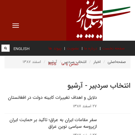
Toggle
vigation
صفحه نخست
درباره ما
عضویت
پیوند ها
ENGLISH
صفحه‌اصلی
اخبار
انتخاب سردبیر
آرشیو
اسفند ۱۳۸۷
تماس با ما
RSS
انتخاب سردبیر - آرشیو
دلایل و اهداف تغییرات کابینه دولت در افغانستان
۲۷ اسفند ۱۳۸۷
سفر مقامات ایران به عراق؛ تاکید بر حمایت ایران
ازپروسه سیاسی نوین عراق