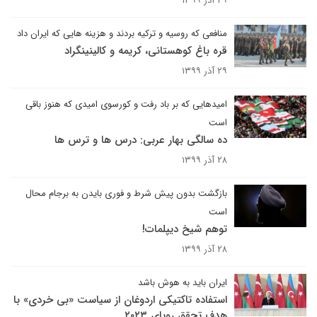
۲۹ آذر ۱۳۹۹
منافعی که روسیه و ترکیه بردند و هزینه هایی که ایران داد
قره باغ کوهستانی، کریمه و کالینینگراد
۲۹ آذر ۱۳۹۹
امیدهایی که بر باد رفت و کورسوی امیدی که هنوز باقی
است
ده سالگی بهار عربی: درس ها و ترس ها
۲۸ آذر ۱۳۹۹
بازگشت بدون پیش شرط و فوری بایدن به برجام محال
است
توهم شیخ دیپلمات!
۲۸ آذر ۱۳۹۹
ایران باید به هوش باشد
استفاده تاکتیکی اردوغان از سیاست «بی خردی» با
هدف تحقق رویای ۲۰۲۳