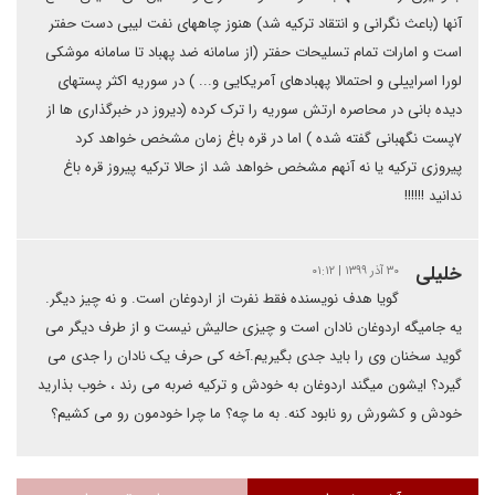
آنها (باعث نگرانی و انتقاد ترکیه شد) هنوز چاههای نفت لیبی دست حفتر
است و امارات تمام تسلیحات حفتر (از سامانه ضد پهباد تا سامانه موشکی
لورا اسراییلی و احتمالا پهبادهای آمریکایی و... ) در سوریه اکثر پستهای
دیده بانی در محاصره ارتش سوریه را ترک کرده (دیروز در خبرگذاری ها از
۷پست نگهبانی گفته شده ) اما در قره باغ زمان مشخص خواهد کرد
پیروزی ترکیه یا نه آنهم مشخص خواهد شد از حالا ترکیه پیروز قره باغ
ندانید !!!!!!
خلیلی
۳۰ آذر ۱۳۹۹ | ۰۱:۱۲
گویا هدف نویسنده فقط نفرت از اردوغان است. و نه چیز دیگر.
یه جامیگه اردوغان نادان است و چیزی حالیش نیست و از طرف دیگر می
گوید سخنان وی را باید جدی بگیریم.آخه کی حرف یک نادان را جدی می
گیرد؟ ایشون میگند اردوغان به خودش و ترکیه ضربه می رند ، خوب بذارید
خودش و کشورش رو نابود کنه. به ما چه؟ ما چرا خودمون رو می کشیم؟