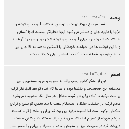
وحید
۲۸ آذر ۱۳۹۹ | ۱۷:۴۱
شما هر نوع دروغ،تهمت و توهین به کشور آزربایجان،ترکیه و
ترکها را دارید چاپ و منتشر می کنید اینها تحلیلگر نیستند اینها کسانی
هستند که از درد پیروزیهای آزربایجان و ترکیه شکم درد و سر درد گرفته اند
و با این نوشته ها می خواهند خودشان را تسکین بدهند نه آقا جان این
کارها چاره درد شما نیست یک فکر اساسی برای خودتان بکنید
اصغر
۲۸ آذر ۱۳۹۹ | ۱۷:۵۲
قبل از لشکر کشی رجب پاشا به سوریه و عراق مستقیم و غیر
مستقیم این صحبت‌ها و نقشها بوده و سالها کار شده توسط اتاق فکر ترکیه
بر ملت ترکیه تا آماده پذیرش شوند حداقل هر سال نظر سنجیده می‌شود از
مردم ترکیه در حقیقت حفظ و استحکام بیعت با سیاستهای قومیتی و نژادی
حاکمان ترکیه است اما اشتباه ترکیه این بود که ایران و ملت (اقوام )خسته
و زخم خورده از تحریم آیا مانند سوریه و عراق هستند که واکنش سخت
دریافت کرد در حقیقت میزان سنجش مردم و مسولان ایرانی را تصور نمی