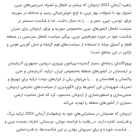
راهبرد آرمانی 2023 اردوغان که بیشتر بر اشغال و تصرف سرزمین‌های عربی
استوار بود با تحولات بهار عربی به اوج خوش‌خیالی رسید و مداخله در سوریه،
عراق، تونس، لیبی، مصر و ... را به دنبال داشت. اما با شکست مستمر در
سیاست اشغال کشورهای عربی به‌خصوص سوریه و عراق، اردوغان برای جبران
شکست خود در حوزه جغرافیایی عربی، پیگیر سیاست اشغال سرزمینی در منطقه
قفقاز و آسیای میانه با استفاده از سیاست‌های قوم گرایانه و تنش آفرینی قومی و
نژادی در این مناطق است!
پروپاگاندای رسانه‌ای بسیار گسترده پیرامون پیروزی دروغین جمهوری آذربایجان
بر ارمنستان در کشورهای منطقه به‌خصوص ایران، ترکیه، آذربایجان و حتی
پاکستان و افغانستان و ... را می‌توان یکی از ابزارهای دولت ترکیه برای تهییج و
تحریک شهروندان این کشورها برای الگوپذیری از سیاست‌های نمایشی اردوغان،
منجی‌سازی و اسطوره‌سازی از اردوغان محسوب کرد که اصل تمامیت ارضی
بسیاری از کشورهای منطقه را تهدید می‌کند.
اردوغان که همچنان در سخنرانی‌های خود به چشم‌انداز آرمانی 2023 ترکیه بزرگ
و قدرتمند اشاره دارند، در رقابت با فرانسه، یونان، عربستان، امارات متحده عربی و
... شکست خورده و برای سرپوش نهادن بر این شکست‌ها، به قدرت‌نمایی