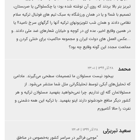
تبریز بنر بالا بردند که روی آن نوشته شده بود؛ یا چکسلواکی یا صربستان،
تصمیم با شما! و یا در همان ورزشگاه به سبک تیم های فوتبال ترکیه سلام
نظامی دادند و همان شب تلویزبونهای ترکیه آنها را گرگهای سرخ نامید!! یا
در همین وقایع اخیر، عده ای در کوچه و خیابان شعارهای ضد ملی دادند..و
...عکس العمل های دولت ایران و مجموعه حاکمیت برای خنثی کردن و
ممانعت مجدد این گونه وقایع چه بود؟
محمد
۲۸ آذر ۱۳۹۹ | ۲۳:۰۱
بیخود نیست مسئولان ما تصمیمات سطحی می‌گیرند. مادامی
که تحلیل‌های آبکی توسط تحلیلگرانی مثل شما منتشر می‌شود. از
مسئولانمان گله ای نداریم. چرا نمی‌خواهید بفهمید مسئولان ترکیه و هر
کشور دیگر منافع خودشونو دارند اینو بفهمید. با ترکیه این همه دشمنی و
نفرت را حالا آنامیورم
سعید تبریزلی
۲۸ آذر ۱۳۹۹ | ۲۳:۰۴
"موجی فراگیر در سراسر کشور به‌خصوص در مناطق