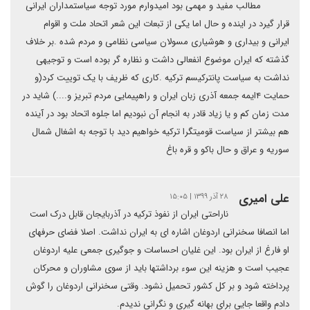
مطالب مفید و مهمی بود امیدوارم مورد توجه سیاستمداران ایرانی
قرار گیرد در اینده و حال اما یکی از تبعات این شعر اتحاد ملت و اقوام
ایرانی و بیداری و هوشیاری مسولان سیاسی نظامی و مردم شده .بر خلاف
گذشته که ایران موضوع انفعالی داشت و نظاره گر بوده است و توجیهی
نداشت به سیاست پانترکیسم ترکیه .کاری که ظریف با یک توییت کرد(و
حمایت ۴ایمه جمعه آذری زبان ایران و راهپیمایی مردم تبریز و....) شاید در
مدت زمان کم و یا زیاد قادر به انجام آن نبودیم اما جلوه اتحاد بود در آینده
هم بیشتر از سیاست قومیتگرا ترکیه خواهیم دید با توجه به اشغال شمال
سوریه و عراق و حال باکو و قره باغ
علی امیری
۲۸ آذر ۱۳۹۹ | ۱۵:۰۵
ناراحتی ایران از نفوذ ترکیه در آذربایجان قابل درک است
اما انصافا سخنرانی اردوغان اشاره ای به ایران نداشت. اصلا فضای حرفهای
او فارغ از ایران بود. این غلیان احساسات و جوگیری جمعی علیه اردوغان
عجیب است و هزینه این سوء برداشتها باید از سوی مشاوران و محرکان
پرداخته شود و بر کل کشور تحمیل نشود. وقتی سخنرانی اردوغان را گوش
دادم واقعا جایی برای بهانه گیری و نگرانی ندیدم.