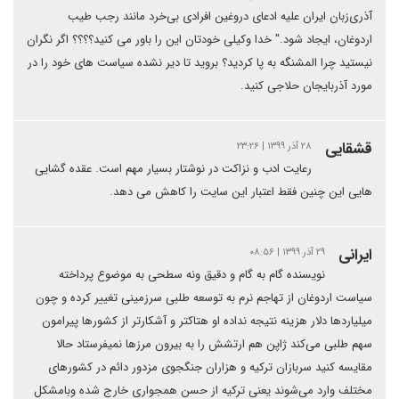
آذری‌زبان ایران علیه ادعای دروغین افرادی بی‌خرد مانند رجب طیب
اردوغان، ایجاد شود." خدا وکیلی خودتان این را باور می کنید؟؟؟؟ اگر نگران
نیستید چرا المشنگه به پا کردید؟ بروید تا دیر نشده سیاست های خود را در
مورد آذربایجان حلاجی کنید.
قشقایی
۲۸ آذر ۱۳۹۹ | ۲۳:۲۶
رعایت ادب و نزاکت در نوشتار بسیار مهم است. عقده گشایی
هایی این چنین فقط اعتبار این سایت را کاهش می دهد.
ایرانی
۲۹ آذر ۱۳۹۹ | ۰۸:۵۶
نویسنده گام به گام و دقیق ونه سطحی به موضوع پرداخته
سیاست اردوغان از تهاجم نرم به توسعه طلبی سرزمینی تغییر کرده و چون
میلیاردها دلار هزینه نتیجه نداده او هتاکتر و آشکارتر از کشورها پیرامون
سهم طلبی می‌کند ژاپن هم ارتشش را به بیرون مرزها نمیفرستاد حالا
مقایسه کنید سربازان ترکیه و هزاران جنگجوی مزدور دائم در کشورهای
مختلف وارد می‌شوند یعنی ترکیه از حسن همجواری خارج شده وبامشکل