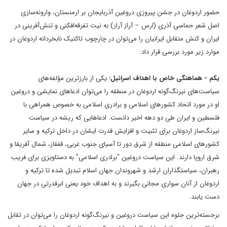
حضور اردوغان در جشن پیروزی دروغین آذربایجان بر ارمنستان، وارونه‌سازی
اصل شعر حماسی آذری (ارس – آراز آراز) به نیت تفرقه‌افکنی و تنش‌آفرینی در
ایران و کنش متقابل ایرانیان را می‌توان در چارچوب تاکتیک نابخردانه اردوغان در
موارد زیر مورد بررسی قرار داد:
یکم - هماهنگی خاص با اهداف اسرائیل:
یکی از بارزترین مؤلفه‌های
سیاست‌های نیرنگ‌گونه اردوغان در منطقه را می‌توان ادعاهای نمایشی و دروغین
او در مورد اتحاد کشورهای اسلامی و برادری اسلامی به خصوص همراهی با
فلسطین و ایران طی دو دهه اخیر دانست. ادعاهایی که ریشه در سیاست
نیرنگ‌ساز اردوغان برای تثبیت و افزایش قدرت ایشان در داخل ترکیه و سایر
کشورهای اسلامی منطقه از شرق دور تا آسیای جنوب غربی، قفقاز، شمال آفریقا و
شرق اروپا دارند. این سیاست دروغین "برادری اسلامی" به دستاویزی برای فریب
رهبران، سیاستگذاران ارشد و شهروندان جهان اسلام تبدیل شده تا ترکیه و
اردوغان از آنان سواری مجانی بگیرند و به اهداف خود یعنی ابرقدرتی در جهان
دست یابند.
برجسته‌ترین جلوه این سیاست دروغین و نیرنگ‌گونه اردوغان را می‌توان در تقابل