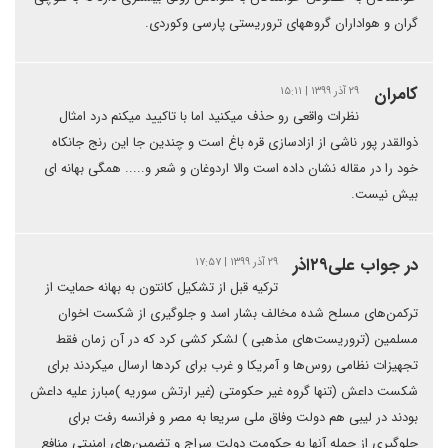
گران و هواداران گروههای تروریستی پارسی وکوردی.
كامران
۲۹ آذر ۱۳۹۹ | ۱۵:۱۱
نظرات واقعی رو حذف میکنید اما با تاکیید میکنم درد امثال
ذوالقدر پور ناشی از ازادسازی قره باغ است و چندین جا این رنج جانکاه
خود را در مقاله نشان داده است والا اردوغان و شعر و..... همگی بهانه ای
بیش نیست.
در جواب علی۲۹اذر
۲۹ آذر ۱۳۹۹ | ۱۷:۵۷
ترکیه قبل از تشکیل کانتون به بهانه حمایت از
ترکمن‌های مسلح شده مخالف بشار اسد و جلوگیری از شکست اخوان
مسلمین (تروریست‌های مذهبی ) لشکر کشی کرد که در آن زمان فقط
تجهیزات نظامی روس‌ها و آمریکا و غرب برای کردها ارسال میکردند برای
شکست داعش (تنها گروه غیر حکومتی (غیر ارتش سوریه )مبارز علیه داعش
بودند در لیبی هم دولت وفاق ملی سریعا به مصر و فرانسه رفت برای
جلوگیری از حمله آنها به حکومت دولت سراج و تضمین‌های امنیتی منافع