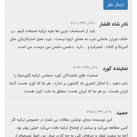
ارسال نظر
نادر شاه افشار
۲۸ آذر ۱۳۹۹ | ۱۲:۲۰
باید از احساسات غربی ها علیه ترکیه استفاده کنیم ، بر
خلاف دوران عثمانی غرب به معنای اروپا نیست ، غرب عمق استراتژیکی مثل
آمریکا و کانادا ، استرالیا و .. داره ، دشمن دشمن من دوست من است
نماینده کورد
۲۸ آذر ۱۳۹۹ | ۱۲:۲۴
صحبت های نمایندگان کورد مجلس ترکیه (کوردیه) را
نشر دهید ، تا امثال ناصری باد کلشون بر نداره ، هر جا که کورد هست آنجا
ایران هست ، و هر جا که ایران هست متعلق به ملت کورد هست
حمید
۲۸ آذر ۱۳۹۹ | ۱۲:۴۵
این نویسنده بجای نوشتن مقالات بی شمار در خصوص ترکیه اگر
کمی مطالعه می‌کرد و بیشتر از اوضاع ترکیه دقت می‌کرد خیلی بهتر بود.
آخه یه مشت شعار و حرفه‌ای کلی به چه کاری میاد. من اصلا نمیخوام از