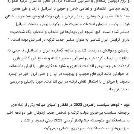
و نزاع دروغین رسانه‌ای با اسرائیل مشاهده کرد، در حالی که سران ترکیه همواره
روابط سیاسی، اقتصادی و نظامی خاص و خوبی با اسرائیل دارند و طی همین
چند هفته اخیر نیز خبرهایی از دیدار برخی سران دولت اردوغان به‌خصوص هاکان
فیدان، رئیس سازمان اطلاعات و امنیت ملی ترکیه با برخی مقامات اسرائیل
منتشر شده است. گویا نتیجه این دیدارها نیز انتخاب و انتصاب یک شخصیت
دارای گرایش ایران‌شناسی به عنوان سفیر جدید ترکیه در اسرائیل بوده است. 1
اردوغان و دولتش در رقابت شدید و منازعه گسترده ایران و اسرائیل، تا جایی که
منافع‌شان ایجاب کرده در تیم اسرائیل حضور داشته و به نفع این کشور بازی
کرده‌اند. هر چند برخی اقدامات ظاهری و شاید همکاری‌هایی با ایران داشته‌اند،
اما حوادثی مانند ترورهای عجیب و پیچیده در ایران و حتی ترور اخیر در آبسرد
دماوند را می‌توان با احتمال نقش ترکیه در این اقدامات، مورد بازبینی و بررسی
مجدد قرار داد.
دوم - توهم سیاست راهبردی 2023 در قفقاز و آسیای میانه:
یکی از نمادهای
برجسته سیاست بی‌خردی دولت ترکیه و شخص جناب اردوغان طی دو دهه اخیر
به سیاستگذاری متوهمانه چشم‌انداز آرمانی 2023 یعنی تصرف و اشغال
سرزمین‌های تحت حاکمیت امپراتوری عثمانی برمی‌گردد.