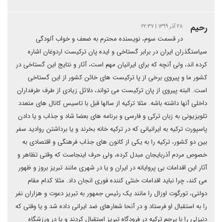
رحیم
۲۸ آذر ۱۳۹۹ | ۲۲:۳۷
در قسمت سوم، نویسنده محترم به ضعف و خواب آلودگی
سیاستگذران ایران در برابر گستاخی و ایده پان ترکیست اردوغان اشاره
کرده اند، ولی آنچه که برای ایرانیان مهم است، آثار و نتایج این گستاخی در
کشور ما و پیروی برخی از پا ترکیست های خائن کشور از این گستاخی
است. البته پیروی از پان ترکیست می تواند، دلائل زیادی از طرف طرفداران
داخلی آنها داشته باشه. مثلا ترکیه از سالها قبل با تاسیس کانال های متعدد
تلویزیونی به زبان ترکی و فارسی و برنامه های بعضا شاد و جذاب و یا دادن
پاسپورت ترکیه به ایرانیانی که در ترکیه خانه بخرند و یا برداشتن روادید سفر
بین دو کشور، ترکیه را به یکی از کانون های جذاب فرهنگی و اقتصادی به
خصوص مردم آذربایجان مبدل کرده، ولی حرف اینجاست که وقتی تظاهر و
آثار این اقدامات بی پروایانه در ایران و یا در شهری مانند تبریز بروز و ظهور
می کند، چرا نباید اقدامات خنثی کننده فوری انجان داد. مثلا کدام مقام
دولتی، تورگوت اوزال را مانند یک رئیس جمهور به تبریز دعوت و هزاران نفر
را به استقبال او فرستاد و در آنحا شعارهای ضد ایرانی داده شد و یا وقتی که
دنیزلی را با پرچم ترکیه در فرودگاه تبریز استقبال کردند و یا در ورزشگاه