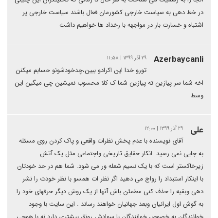
در خط دهی به سیاست خارجی کشورمان فعال باشند سیاست خارجی پر
اشتباه و خسارت بار در مواجهه با رخداد ها خواهیم داشت
Azerbaycanli
۲۹ آذر ۱۳۹۹ | ۱۱:۵۸
تورو خدا این اکرادو ببین،چدخودشونو حسابم میکنن
اخه شما سر پیازین ته پیازین شما ک کلا محسوب نمیشین چی میگین این
وسط
علی
۲۹ آذر ۱۳۹۹ | ۱۲:۰۰
آقای نویسنده با عدم پخش نظرات واقعی و پاک کردن روی مسئله
به جایی نمی رسید .انکار حقایق تاریخی واجتماعی مثل یک آتش
زیرخاکستر است که با یک نسیم شعله ور می شود. شما هم در حد خودتان
با اینکار استبداد را رواج می دهید اگر نظر ات همسو با نظر خودت را نشر
دهی وبقیه را حذف کنی مطمئن باش آنها از یک روش دیگر حرفهای خود را
به گوش اول ایرانیان وبعد جهانیان خواهند رساند . این سایت با وجود
خوانندگان به خصوص خوانندگان با سوادش رونق بیشتری دارد نه با هوچی