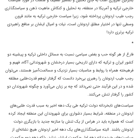
بنابراین ضروری است به جای تحلیل و تفسیر ضعیف و سست در مورد سیاست
خارجی ترکیه و آمریکا در منطقه، به تحلیل و کنکاش ماهیت ذهن و سیاستگذاری
رجب طیب اردوغان پرداخته شود، زیرا سیاست خارجی ترکیه به مانند قرون
وسطی تنها در اختیار مطلق اردوغان است، نیات و امیال ایشان بر منافع راهبردی
ترکیه برتری دارد!
*
فارغ از هر گونه حب و بغض سیاسی نسبت به مسائل داخلی ترکیه و پیشینه دو
کشور ایران و ترکیه که دارای تاریخی بسیار درخشان و شهروندانی آگاه، فهیم و
فرهیخته همراه با روابط و مناسبات بسیار نزدیک و مسالمت‌آمیز هستند، می‌توان
رجب طیب اردوغان را رهبری بی‌خرد دانست که گرفتار توهم قدرت‌طلبی مطلقه
شده و در این فرآیند حتی نمی‌داند که چه بر زبان می‌آورد و چگونه شهروندان دو
کشور را گرفتار تنش می‌کنند.
سیاست‌های نابخردانه دولت ترکیه طی یک دهه اخیر به سبب قدرت طلبی‌های
اردوغان در منطقه، شرایط بسیار دشواری برای شهروندان این منطقه ایجاد کرده
است که همواره باید در هراس از یک تنش یا منازعه جدید با بازیگری دولت
اردوغان باشند. البته سیاستگذاری‌های یک دهه اخیر اردوغان هیچ‌ نشانه‌ای از
سیاست‌های خردمندانه دهه اول حکومت ایشان ندارد، بلکه دهه دوم حکومت