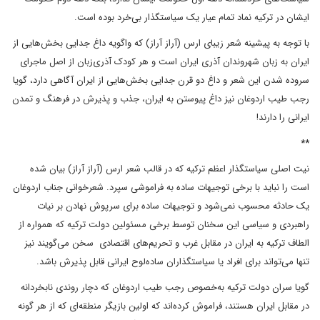
ایشان در ترکیه نماد تمام عیار یک سیاستگذار بی‌خرد بوده است.
با توجه به پیشینه شعر زیبای ارس (آراز آراز) که واگویه داغ جدایی بخش‌هایی از
ایران به زبان شهروندان آذری ایران است و هر کودک آذری‌زبان از اصل ماجرای
سروده شدن این شعر و داغ دو قرن جدایی بخش‌هایی از ایران آگاهی دارد، گویا
رجب طیب اردوغان نیز داغ پیوستن به ایران، جذب و پذیرش در فرهنگ و تمدن
ایرانی را دارند!
**
نیت اصلی سیاستگذار اعظم ترکیه که در قالب شعر ارس (آراز آراز) بیان شده
است را نباید با برخی توجیهات ساده به فراموشی سپرد. شعرخوانی جناب اردوغان
یک حادثه محسوب نمی‌شود و توجیهات ساده برای سرپوش نهادن بر نیات
راهبردی و سیاسی این سخنان توسط برخی مسئولین دولت ترکیه که همواره از
الطاف ترکیه به ایران در مقابل غرب و تحریم‌های اقتصادی سخن می‌گویند نیز
تنها می‌تواند برای افراد یا سیاستگذاران ساده‌لوح ایرانی قابل پذیرش باشد.
گویا سران دولت ترکیه به‌خصوص رجب طیب اردوغان که دچار روندی نابخردانه
در مقابل ایران هستند، فراموش کرده‌اند که اولین بازیگر منطقه‌ای که از هر گونه