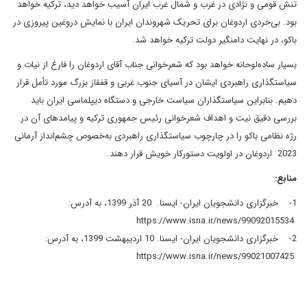
تنش قومی و نژادی در غرب و شمال غرب ایران آسیب خواهد دید، ترکیه خواهد
بود. بی‌خردی اردوغان برای تحریک شهروندان ایران با نمایش دروغین پیروزی در
باکو، در نهایت دامنگیر دولت ترکیه خواهد شد.
بسیار ساده‌لوحانه خواهد بود که شعرخوانی جناب آقای اردوغان را فارغ از نیات و
سیاستگذاری راهبردی ایشان در آسیای جنوب غربی و قفقاز بزرگ مورد تأمل قرار
دهیم. بنابراین سیاستگذاران سیاست خارجی و دستگاه دیپلماسی ایران باید
بررسی دقیق نیت و اهداف شعرخوانی رئیس جمهوری ترکیه و پیامدهای آن‌ در
رژه نظامی باکو را در چارچوب سیاستگذاری راهبردی به‌خصوص چشم‌انداز آرمانی
2023 اردوغان در اولویت دستورکار خویش قرار دهند.
منابع:
1- خبرگزاری دانشجویان ایران- ایسنا. 20 آذر 1399، به آدرس:
https://www.isna.ir/news/99092015534
2- خبرگزاری دانشجویان ایران- ایسنا. 10 اردیبهشت 1399، به آدرس:
https://www.isna.ir/news/99021007425