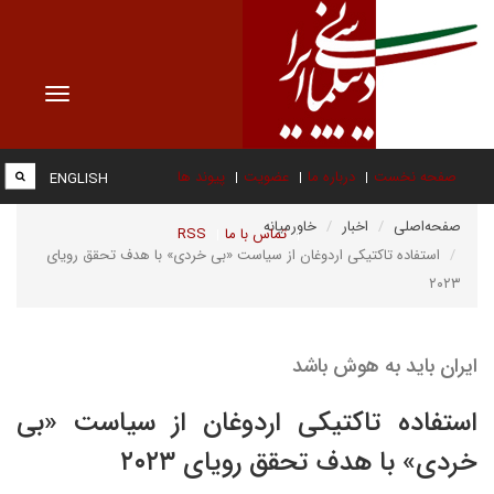
Toggle
vigation
صفحه نخست
درباره ما
عضویت
پیوند ها
ENGLISH
صفحه‌اصلی
اخبار
خاورمیانه
تماس با ما
RSS
استفاده تاکتیکی اردوغان از سیاست «بی خردی» با هدف تحقق رویای
۲۰۲۳
ایران باید به هوش باشد
استفاده تاکتیکی اردوغان از سیاست «بی
خردی» با هدف تحقق رویای ۲۰۲۳