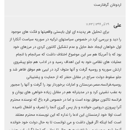
اردوغان گرفتارست
علی
۲۹ آذر ۱۳۹۹ | ۱۱:۴۳
برای تحلیل هر پدیده ای اول بایستی واقعیتها و فکت های موجود
را دید و بررسی کرد در خصوص سیاستهای ترکیه در سوریه سیاست آنکارا از
اول خواهان ایجاد خط حایل و عدم تشکیل کانتون کردی در مرزهای خود
بود که با آمریکا هم سر این موضوع اختلاف داشت که سرانجام با انجام
عملیات های نظامی خود به این اهداف رسید و در ادلب هم جلو پیشروی
ارتش سوریه و روسیه گرفت و آنها متوف کرد در لیبی هم موفق ظاهر شد و
جلو سقوط دولت سراج در مقابل حفتر که از حمایت و پشتیبانی
روسیه،فرانسه،مصر،عربستان و امارات برخوردار بود را گرفت و آنها را مجبور
به عقب نشینی کرد و در مدیترانه هم در مقابل زیاده خواهی های یونان و
فرانسه تاکنون موفق بوده است و اما در خصوص قره باغ که نوسنده محترم
آنرا پیروزی دروغین خوانده و باز پس گیری آنجا را تصرف و اشغال نامیده
است اولا خود ارمنستان این ادعا را نداره که این نویسنده محترم معتقد
است کما اینکه اگر قبول داشت و می توانست تا به حال دولت خود خوانده
آنجا را به رسمیت می شناخت به هر حال تا زمانی که تحلیلگران این چنینی