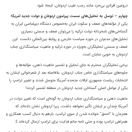
دروغین افرادی بی‌خرد مانند رجب طیب اردوغان، ایجاد شود.
چهارم – توسل به تحلیل‌های سست پیرامون اردوغان و دولت جدید آمریکا:
یکی از مؤلفه‌های ضعف و سکوت ایران به‌خصوص دستگاه دیپلماسی ایران به
گستاخی‌های نابخردانه دولت ترکیه را می‌توان ضعف و سستی بسیاری
تحلیل‌های مدعیان در حوزه سیاست خارجی و روابط بین‌المللی دانست. این
ضعف و سستی تحلیلگران به‌ویژه در حوزه ترکیه و ماهیت سیاستگذاری جناب
اردوغان به خوبی نمایان است.
برخی تحلیلگران محترم به جای تحلیل و تفسیر ماهیت ذهنی، مؤلفه‌ها و
جلوه‌های سیاستگذاری خاص جناب اردوغان، بلافاصله بعد از شعرخوانی ایشان به
انتخابات ریاست جمهوری ایالات متحده آمریکا متوسل شدند و تغییر ترامپ را
یکی از عوامل اصلی گستاخی جدید اردوغان در منطقه تفسیر کردند!
ماهیت ذهنی و سیاستگذاری جناب اردوغان به گونه‌ای است که تغییر دولت در
آمریکا چندان بر ایشان تأثیر نخواهد داشت، زیرا اردوغان نشان داده‌اند که
همزمان با "احمق" خوانده شدن از سوی ترامپ، بازهم به دنبال کسب همکاری و
همراهی ترامپ بوده و حتی نامه جانم فدایت برای ترامپ ارسال کرده‌اند.2