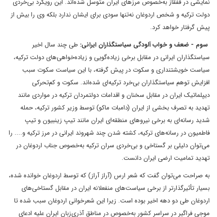
نمایشی در قفقاز به‌خصوص مرزهای ایران متوسل شده‌اند. این رویکرد بی‌خردی
دولت ترکیه و شخص اردوغان نه‌تنها سودی برای ایشان ندارد بلکه وی را بیش از
پیش گرفتار خواهد کرد.
سوم - ضعف و خواب آلودگی سیاستگذاران ایرانی:
طی چند سال اخیر
سیاستگذاران ایرانی در مقابل برخی زیاده‌گویی و زیاده‌خواهی‌های دولت ترکیه،
سیاست خویشتنداری و سکوت در پیش گرفته، با این سیاست سکوت سبب
افزایش توهم سیاستگذاران بی‌خرد ترکیه‌ای شده‌اند. سکوت و کم‌تحرکی
دیپلماتیک ایران در مقابل سخنان و اقدامات دولتمردان ترکیه در مواردی مانند
تهدید به تصرف بخشی از ایران (دامبات ماکو) توسط وزیر کشور ترکیه، حمله
شدید رسانه‌ای به برخی نیروهای منطقه‌ای ایران مانند تیپ زینبیون و تیپ
فاطمیون در رسانه‌های ترکیه، کشته شدن چند شهروند ایرانی در مرز ترکیه و.... را
می‌توان دلیلی بر گستاخی و بی‌خردی سران ترکیه به‌خصوص جناب اردوغان در
تهدید تمامیت ارضی ایران دانست.
به صراحت می‌توان گفت که شعر ارس (آراز آراز) که توسط اردوغان خوانده شده،
بسیار تأثیرگذارتر از برخی سیاست‌های منفعلانه ایران در مقابل گستاخی‌های
اردوغان طی دو دهه اخیر بوده است. زیرا این شعرخوانی اردوغان سبب شده تا
موجی فراگیر در سراسر کشور به‌خصوص در مناطق آذری‌زبان ایران علیه ادعای