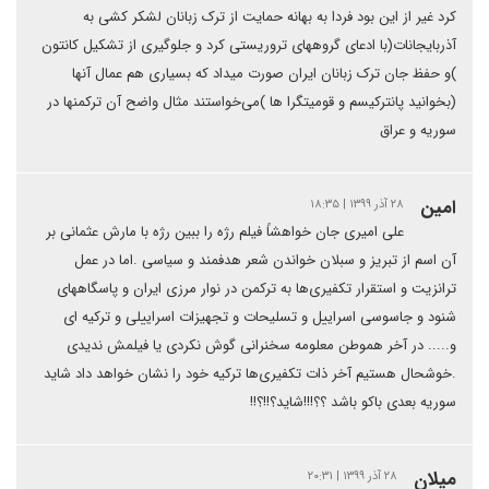
کرد غیر از این بود فردا به بهانه حمایت از ترک زبانان لشکر کشی به
آذربایجانات(با ادعای گروههای تروریستی کرد و جلوگیری از تشکیل کانتون
)و حفظ جان ترک زبانان ایران صورت میداد که بسیاری هم عمال آنها
(بخوانید پانترکیسم و قومیتگرا ها )می‌خواستند مثال واضح آن ترکمنها در
سوریه و عراق
امین
۲۸ آذر ۱۳۹۹ | ۱۸:۳۵
علی امیری جان خواهشاً فیلم رژه را ببین رژه با مارش عثمانی بر
آن اسم از تبریز و سبلان خواندن شعر هدفمند و سیاسی .اما در عمل
ترانزیت و استقرار تکفیری‌ها به ترکمن در نوار مرزی ایران و پاسگاههای
شنود و جاسوسی اسراییل و تسلیحات و تجهیزات اسراییلی و ترکیه ای
و..... در آخر هموطن معلومه سخنرانی گوش نکردی یا فیلمش ندیدی
.خوشحال هستیم آخر ذات تکفیری‌ها ترکیه خود را نشان خواهد داد شاید
سوریه بعدی باکو باشد ؟؟!!!شاید؟!!؟!!
ميلان
۲۸ آذر ۱۳۹۹ | ۲۰:۳۱