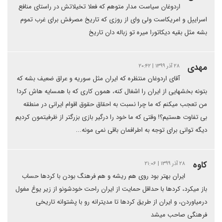
اردوغان سیاست مدار متوهم که فعلا تخیلاتش در راستای منافع
اسراییل و امریکاست ولی وای از روزی که تاریخ مصرفش برای غرب تموم
بشه مثل بقیه دیکاتورا میره تو زباله دان تاریخ
مهدی
۲۸ آذر ۱۳۹۹ | ۲۰:۴۲
آقای اردوغان منتظره که ایران مثل سوریه و عراق ضعیف بشه که
بتونه بخشهایی از ایران را اشغال کنه، همون کاری که با همسایه هاش کرد!
من تعجب میکنم که ما چرا نسبت به احقاق حقوق اقوام ایرانی در منطقه
بی تفاوت هستیم؟! وقتی که ما خود را درگیر بازی بزرگتر از ظرفیتمون کردیم
دیگه توانی برای توجه به اطرافمان باقی نمی مونه...
کاوه
۲۸ آذر ۱۳۹۹ | ۲۱:۰۶
ایران بهتر بود روی هم ریشه و هم فرهنگ بودن با کردها حساب
باز میکرد، کردها با حداقل حمایت از ایران راحت خودشونو از زیر یوغ مغول
درمیاوردن، و ایران از طریق کردها تا مدیترانه رو با پشتوانه تاریخی
فرهنگی صاحب میشد