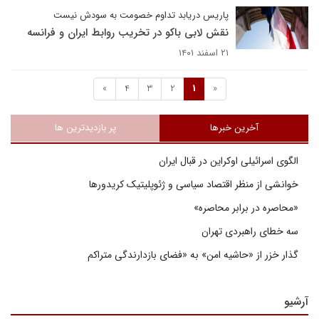
پاریس دریابد تداوم خصومت به سودش نیست
نقش لابی باکو در تخریب روابط ایران و فرانسه
۲۱ اسفند ۱۴۰۱
»
4
3
2
1
«
آخرین خبرها
پر بازدیدترین ها
الگوی اسرائیلی اوکراین در قبال ایران
خوانشی از منظر اقتصاد سیاسی و ژئوپلیتیک کریدورها
«محاصره در برابر محاصره»
سه خطای راهبردی تهران
گذار خزر از «حاشیه امن» به «فضای بازدارندگی متراکم
آرشیو