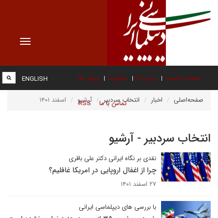
Toggle
vigation
صفحه نخست
درباره ما
عضویت
پیوند ها
ENGLISH
صفحه‌اصلی
اخبار
انتخاب سردبیر
آرشیو
اسفند ۱۴۰۱
تماس با ما
RSS
انتخاب سردبیر - آرشیو
نقدی بر نگاه ایرانی دکتر علی باقری
چرا از اغفال اروپایی در امریکا غافلیم؟
۲۷ اسفند ۱۴۰۱
با بررسی های دیپلماسی ایرانی