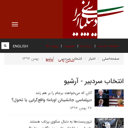
Toggle
vigation
صفحه نخست
درباره ما
عضویت
پیوند ها
ENGLISH
صفحه‌اصلی
اخبار
انتخاب سردبیر
آرشیو
بهمن ۱۳۹۴
تماس با ما
RSS
انتخاب سردبیر - آرشیو
آنان که می‌خواهند برجام را بر هم زنند
دیپلماسی جانشینان اوباما؛ واقع‌گرایی یا تحول؟
۲۷ بهمن ۱۳۹۴
تروریست‌ها به دنبال سکوی پرتاب هستند