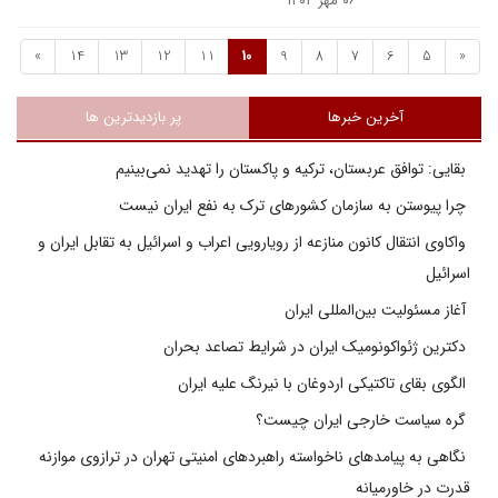
۰۶ مهر ۱۴۰۴
»
14
13
12
11
10
9
8
7
6
5
«
آخرین خبرها
پر بازدیدترین ها
بقایی: توافق عربستان، ترکیه و پاکستان را تهدید نمی‌بینیم
چرا پیوستن به سازمان کشورهای ترک به نفع ایران نیست
واکاوی انتقال کانون منازعه از رویارویی اعراب و اسرائیل به تقابل ایران و
اسرائیل
آغاز مسئولیت بین‌المللی ایران
دکترین ژئواکونومیک ایران در شرایط تصاعد بحران
الگوی بقای تاکتیکی اردوغان با نیرنگ علیه ایران
گره سیاست خارجی ایران چیست؟
نگاهی به پیامدهای ناخواسته راهبردهای امنیتی تهران در ترازوی موازنه
قدرت در خاورمیانه