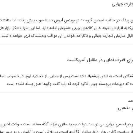
ارت جهانی
مذاکرات دونالد ترامپ و شی جین پینگ در حاشیه اجلاس گروه ۲۰ در بوینس آیرس نسبتا خوب پیش رفت، ام
به افزایش تعرفه ها بر کالاهای چینی همچنان ادامه دارد. اما این تنها مشکل بازارها
قبال سازمان تجارت جهانی و ناکارآمد خواندن آن عواقب وحشتناک‌ تری خواهد داشت.
رای قدرت نمایی در مقابل آمریکاست
نگتن است، به لندن پیشنهاد داده است پس از جدایی از اتحادیه اروپا در خصوص تجارت
است که دیپلمات برجسته چینی تاکید کرده که باب گفت وگوها هنوز بسته نشده است.
مد
 مذهبی
ای دیپلماسی ایرانی می نویسد: دولت جدید مالزی نیز با آنکه معتقد است حوادث اخیر 
ز سیاست گزاری های غلط سالهای گذشته است، در تلاش است با آرامش و به مرور زم