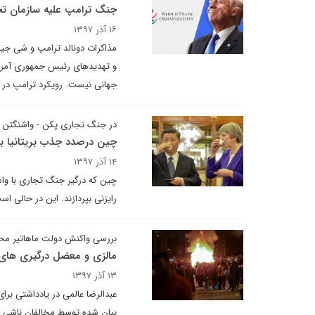
جنگ ترامپ علیه سازمان تج
۱۶ آذر ۱۳۹۷
و تهدیدهای رئیس جمهوری آمریکا 
جهانی نیست. رویکرد ترامپ در 
در جنگ تجاری پکن - واشنگتن
چین درصدد جذب بریتانیا ب
۱۴ آذر ۱۳۹۷
چین که درگیر جنگ تجاری با واش
رایزنی بپردازند. این در حالی 
بررسی واکنش دولت ماهاتیر مح
مالزی و معضل درگیری های
۱۳ آذر ۱۳۹۷
عبدالرضا عالمی در یادداشتی بر
بیان شده توسط مخالفان ناشی ا