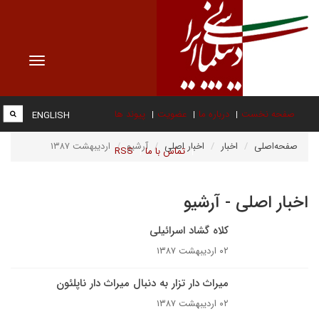
Toggle
vigation
صفحه نخست
درباره ما
عضویت
پیوند ها
ENGLISH
صفحه‌اصلی
اخبار
اخبار اصلی
آرشیو
اردیبهشت ۱۳۸۷
تماس با ما
RSS
اخبار اصلی - آرشیو
کلاه گشاد اسرائيلى
۰۲ اردیبهشت ۱۳۸۷
میراث دار تزار به دنبال میراث دار ناپلئون
۰۲ اردیبهشت ۱۳۸۷