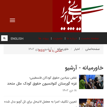
Toggle
vigation
صفحه نخست
درباره ما
عضویت
پیوند ها
ENGLISH
صفحه‌اصلی
اخبار
خاورمیانه
آرشیو
دی ۱۴۰۲
تماس با ما
RSS
خاورمیانه - آرشیو
نقض بنیادین حقوق کودکان فلسطینی؛
غزه؛ گورستان کنوانسیون حقوق کودک ملل متحد
۱۸ دی ۱۴۰۲
تعیین تکلیف اسرا به معضل لانیحل برای تل آویو بدل شده