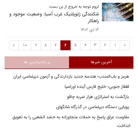
لزوم توجه به خروج از بن بست
شکنندگی ژئوپلتیک غرب آسیا: وضعیت موجود و
راهکار
۱۶ دی ۱۴۰۲
»
10
9
8
7
6
5
4
3
2
1
«
آخرین خبرها
پر بازدیدترین ها
هرمز و باب‌المندب؛ هندسه جدید بازدارندگی و آزمون دیپلماسی ایران
قفقاز جنوبی؛ خلیج فارسِ آینده اوراسیا
بازگشت به استراتژی هزار ضربه چاقو
پویایی دستگاه دیپلماسی در گذرگاه شانگهای
مقاومت عراق پاسخ به حملات متجاوزانه به حشد الشعبی را به تعویق
انداخت