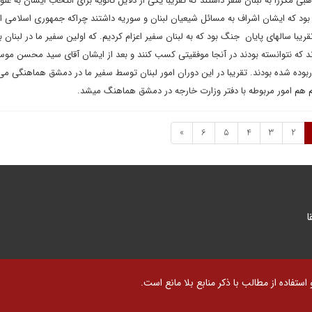
کررا به لبنان سفر داشتند که تقریبا یکی از دلایل ثانویه برای انتخاب ایشان به عنو
ود که ایشان اشراف به مسائل شیعیان لبنان و سوریه داشتند چراکه جمهوری اسلامی ای
قریبا سالهای پایان جنگ بود که به لبنان سفیر اعزام کردیم. که اولین سفیر ما در لبنان 
ند که نتوانسته بودند در آنجا موفقیتی کسب کنند و بعد از ایشان آقای سید محسن موس
ربوده شده بودند. تقریبا در این دوران امور لبنان توسط سفیر ما در دمشق هماهنگی 
تیم هم امور مربوطه با دفتر وزارت خارجه در دمشق هماهنگ میشد.
»
6
5
4
3
2
ا
تفاده از مطالب با ذکر منابع بلا مانع است.