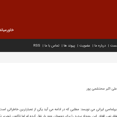
خاورمیانه
خست
درباره ما
عضویت
پیوند ها
تماس با ما
RSS
علی اکبر محتشمی پور
یپلماسی ایرانی می نویسد: مطلبی که در ادامه می آید یکی از غمبارترین خاطراتی است
 نمی افتاد. این رویداد پردرد را برای دوستان چند بار نقل کرده ام اما تاکنون تحریر نک