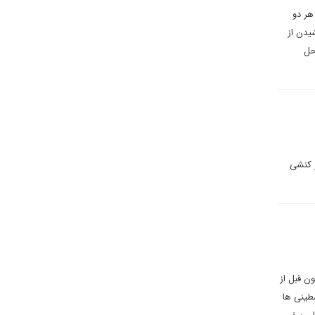
هر دو
یدن از
حل
 کنشی
ن قبل از
طینی ها