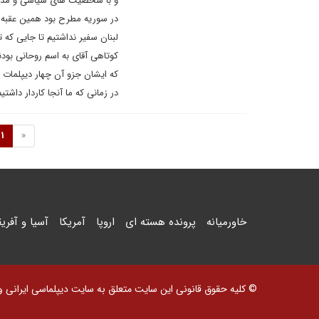
و با شخصیت های سیاسی و مذهبی م
در سوریه مطرح بود همین عقبه ب
لبنان سفیر نداشتیم تا جایی که ت
کوتاهی آقای به اسم روحانی بود
که ایشان جزو آن چهار دیپلمات 
در زمانی که ما آنجا کاردار داش
1
«
خاورمیانه
پرونده هسته ای
اروپا
آمریکا
آسیا و آفریق
© کلیه حقوق قانونی این سایت متعلق به سایت دیپلماسی ایرانی و اس