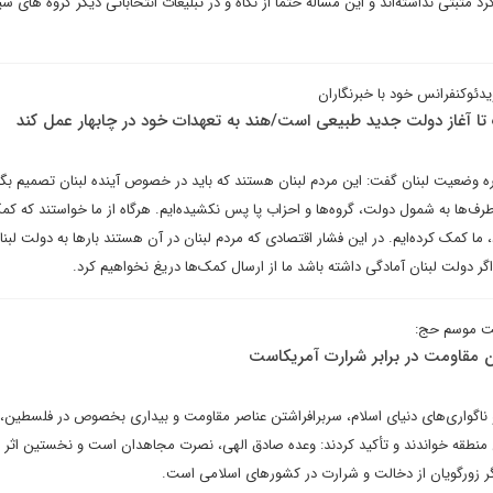
 مثبتی نداشته‌اند و این مساله حتما از نگاه و در تبلیغات انتخاباتی دیگر گروه های س
دئوکنفرانس خود با خبرنگاران
تا آغاز دولت جدید طبیعی است/هند به تعهدات خود در چابهار عمل کند
ه وضعیت لبنان گفت: این مردم لبنان هستند که باید در خصوص آینده لبنان تصمیم بگیر
رف‌ها به شمول دولت، گروه‌ها و احزاب پا پس نکشیده‌ایم. هرگاه از ما خواستند که ک
ا کمک کرده‌ایم. در این فشار اقتصادی که مردم لبنان در آن هستند بارها به دولت لبنان
گر دولت لبنان آمادگی داشته باشد ما از ارسال کمک‌ها دریغ نخواهیم کرد.
بت موسم حج:
ن مقاومت در برابر شرارت آمریکاست
ناگواری‌های دنیای اسلام، سربرافراشتن عناصر مقاومت و بیداری بخصوص در فلسطین،
ین منطقه خواندند و تأکید کردند: وعده صادق الهی، نصرت مجاهدان است و نخستین اثر 
ر زورگویان از دخالت و شرارت در کشورهای اسلامی است.