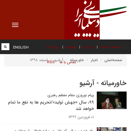
Toggle
vigation
صفحه نخست
درباره ما
عضویت
پیوند ها
ENGLISH
صفحه‌اصلی
اخبار
خاورمیانه
آرشیو
اسفند ۱۳۹۸
تماس با ما
RSS
خاورمیانه - آرشیو
پیام نوروزی مقام معظم رهبری
۹۹، سال «جهش تولید»/تحریم ها به نفع ما تمام
خواهد شد
۰۱ فروردین ۱۳۹۹
رقم خوردن سالی کم نظیر در سایه طوفانی از حواث و