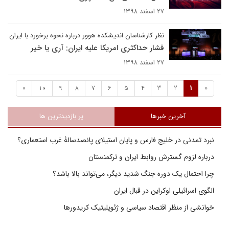
۲۷ اسفند ۱۳۹۸
نظر کارشناسان اندیشکده هوور درباره نحوه برخورد با ایران
فشار حداکثری امریکا علیه ایران: آری یا خیر
۲۷ اسفند ۱۳۹۸
»
10
9
8
7
6
5
4
3
2
1
«
آخرین خبرها
پر بازدیدترین ها
نبرد تمدنی در خلیج فارس و پایان استیلای پانصدسالۀ غرب استعماری؟
درباره لزوم گسترش روابط ایران و ترکمنستان
چرا احتمال یک دوره جنگ شدید دیگر، می‌تواند بالا باشد؟
الگوی اسرائیلی اوکراین در قبال ایران
خوانشی از منظر اقتصاد سیاسی و ژئوپلیتیک کریدورها