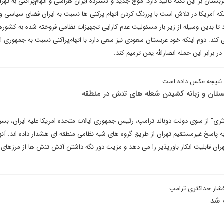
ستان بر این نکته تاکید دارد: موج جدید و گسترده ایران هراسی و اتهام‌پراکنی به تهرا
ه آمریکا در تلاش است با پررنگ کردن اتهام پرکنی ها نسبت به ایران فضای سیاسی و
کند تا بدین وسیله از زیر بار مسئولیت عدم کارایی تجهیزات نظامی فروخته شده به کشور
لی کند. دوم اینکه خود عربستان سعودی نیز سعی دارد با اتهام‌پراکنی نسبت به جمهوری 
ر برابر این حمله انصارالله یمن ترمیم کند.
ن نتیجه عکس داده است
ستان و زبانه کشیدن شعله های تنش در منطقه
ثری" از سوی دولت دونالد ترامپ، رئیس جمهوری ایالات متحده امریکا علیه ایران، بسیا
ه پاسخ غیرمستقیم تهران از طریق گروه های شبه نظامی منطقه ای هشدار داده اند. آنه
هران قابلیت انکار باورپذیر را می دهد و مزیت دور نگه داشتن آتش تنش ها از مرزهای
فشار حداکثری ترامپ
ت شد