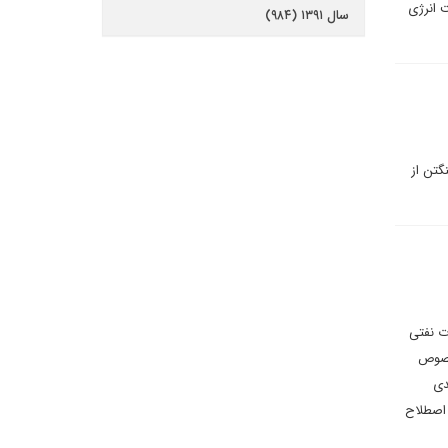
ت انرژی
سال ۱۳۹۱ (۹۸۴)
گتن از
ت نفتی
 خصوص
دی
 اصطلاح