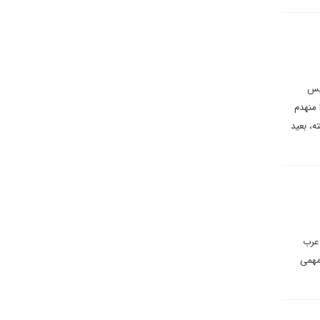
ئیس
 منهدم
ه، بعید
عرب
مهمی