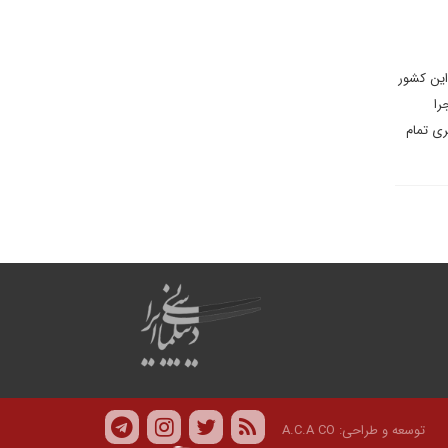
 علیه این کشور
را
ری تمام
توسعه و طراحی:
A.C.A CO