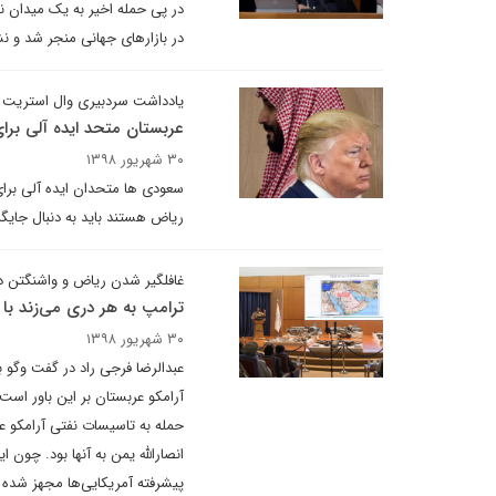
در پی حمله اخیر به یک میدان نف
در بازارهای جهانی منجر شد و نش
یادداشت سردبیری وال استریت ژ
عربستان متحد ایده آلی برای
۳۰ شهریور ۱۳۹۸
سعودی ها متحدان ایده آلی برای 
ریاض هستند باید به دنبال جایگز
غافلگیر شدن ریاض و واشنگتن در
ترامپ به هر دری می‌‌زند با 
۳۰ شهریور ۱۳۹۸
عبدالرضا فرجی راد در گفت وگو 
آرامکو عربستان بر این باور اس
حمله به تاسیسات نفتی آرامکو ع
انصارالله یمن به آنها بود. چون
پیشرفته آمریکایی‌ها مجهز شده 