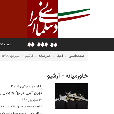
صفحه ن
صفحه‌اصلی
اخبار
خاورمیانه
آرشیو
شهریور ۱۳۹۸
خاورمیانه - آرشیو
پایان دوره برتری امریکا
دوران "بزن در رو" به پایان
۳۱ شهریور ۱۳۹۸
ایالات متحده، حدود ششصد پایگ
میزان فکر و توجه صرف امنیت هو