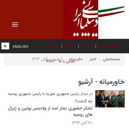
Toggle
vigation
صفحه نخست
درباره ما
عضویت
پیوند ها
ENGLISH
صفحه‌اصلی
اخبار
خاورمیانه
آرشیو
آبان ۱۳۹۶
تماس با ما
RSS
خاورمیانه - آرشیو
در دیدار رئیس جمهوری سوریه با رئیس جمهوری روسیه
چه گذشت؟
تشکر حضوری بشار اسد از ولادیمیر پوتین و ژنرال
های روسیه
۳۰ آبان ۱۳۹۶