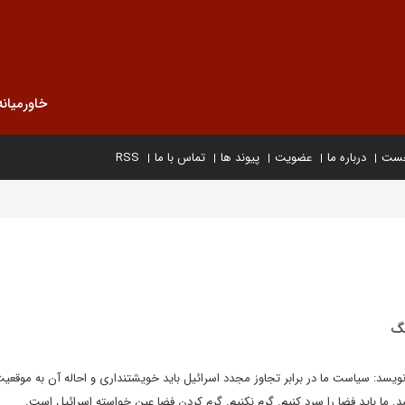
خاورمیانه
خست
درباره ما
عضویت
پیوند ها
تماس با ما
RSS
نگ
یسد: سیاست ما در برابر تجاوز مجدد اسرائیل باید خویشتنداری و احاله آن به موقعی
. ما باید فضا را سرد کنیم. گرم نکنیم. گرم کردن فضا عین خواسته اسرائیل است. ‌