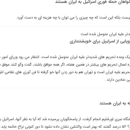
واهان حمله فوری اسرائیل به ایران هستند
یست بلکه این است که چه چیزی را می توان با چه هزینه ای به دست آورد.
دتر علیه ایران متوسل شده است
روپایی از اسراییل برای خویشتنداری
تیک وعده تحریم های شدیدتر علیه ایران متوسل شده است. انتظار می رود وزرای امور 
اره اعمال تحریم های بیشتر در همین هفته، اگر همه موافق باشند، گفت وگو کنند.موفق با
در حال وضع تحریم علیه ایران است و تهران هم به دور زدن آنها خو گرفته تا فن آوری های نظامی اش
 نمادین دارند.
ه به ایران هستند
اه عبری اورشلیم انجام گرفت، از پاسخگویان پرسیده شد که آیا به نظر آنها، اسرائیل با
حمله شنبه شب ایران پاسخ دهد؟ ۵۲ درصد گفتند که بهتر است واکنشی نشان داده نشود تا دور کنونی نزاع خاتمه ی