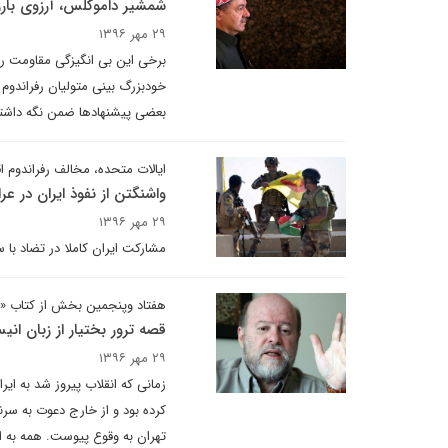
شمشیر داموکلس، آرزوی بارز
۲۹ مهر ۱۳۹۶
برخی این بی انگیزگی مقاومت را
خودبزرگ بینی متولیان رفراندوم 
بعضی پیشنهادها ضمن نگه داشتن 
ایالات متحده، مخالف رفراندوم ا
واشنگتن از نفوذ ایران در عرا
۲۹ مهر ۱۳۹۶
مشارکت ایران کاملا در تضاد با
هفتاد وپنجمین بخش از کتاب «اس
قصه ترور بختیار از زبان 
۲۹ مهر ۱۳۹۶
زمانی که انقلاب پیروز شد به ایر
کرده بود و از خارج دعوت به سر
تهران به وقوع پیوست. همه به 