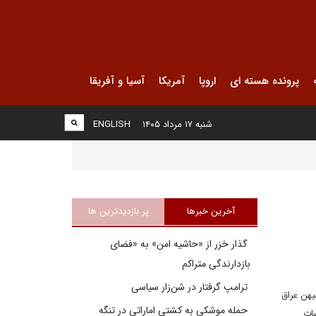
پرونده هسته ای
اروپا
آمریکا
آسیا و آفریقا
شنبه ۱۷ مرداد ۱۴۰۵
ENGLISH
آخرین خبرها
پر بازدیدترین ها
گذار خزر از «حاشیه امن» به «فضای
بازدارندگی متراکم
ترامپ گرفتار در شن‌زار سیاسی
یهن عراق
حمله موشکی به کشتی اماراتی در تنگه
بات