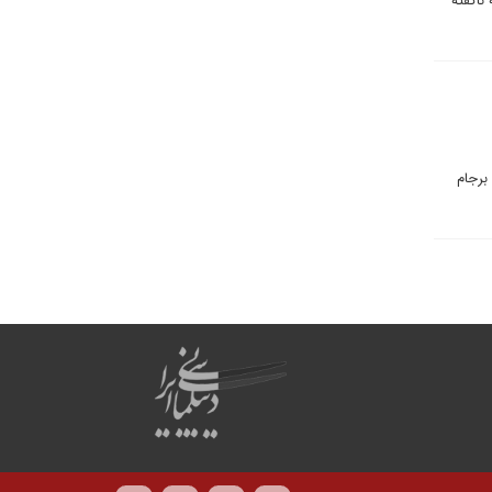
ناگفته
برجام