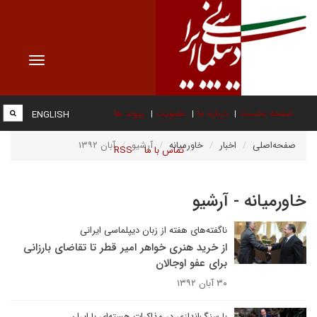
Toggle
vigation
صفحه نخست
درباره ما
عضویت
پیوند ها
ENGLISH
صفحه‌اصلی
اخبار
خاورمیانه
آرشیو
آبان ۱۳۹۲
تماس با ما
RSS
خاورمیانه - آرشیو
ناگفته‌های هفته از زبان دیپلماسی ایرانی
از خرید هنری خواهر امیر قطر تا تقاضای بارزانی
برای عفو اوجالان
۳۰ آبان ۱۳۹۲
با سنگ‌اندازی در مذاکرات هسته‌ای با ایران